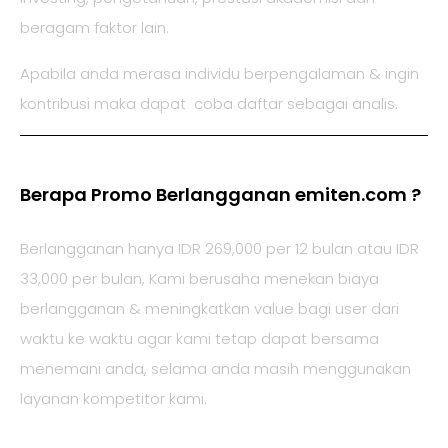
beragam faktor lain.
Apabila anda merasa individu berpengalaman & ingin
kontribusi maka dapat coba daftar sebagai analis.
Berapa Promo Berlangganan emiten.com ?
Berlangganan hanya IDR 269,000 per 12 bulan atau IDR
33,000 per bulan, Kami berusaha menekan biaya
berlangganan & meningkatkan value bagi user dari
waktu ke waktu agar kami tetap dapat bersama
menemani anda, selama anda masih menggunakan
layanan kompetitor kami.