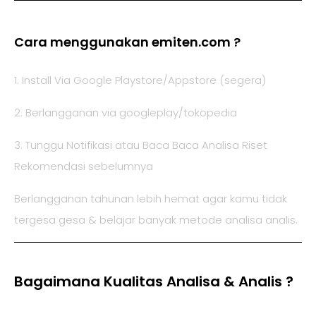
Cara menggunakan emiten.com ?
1. Install Via Google Playstore/Appstore (segera)
2. Berlangganan via googleplay/tokopedia
3. Tunggu Notifikasi atau Baca Baca Analisa Riset
Rekomendasi sebelumnya
Berlangganan tahunan lebih hemat agar kamu tidak
tergesa gesa & belajar banyak metode analisa analis.
Bagaimana Kualitas Analisa & Analis ?