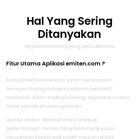
Hal Yang Sering
Ditanyakan
Segala Hal Penting yang perlu diketahui
Fitur Utama Aplikasi emiten.com ?
Analisa/riset/rekomendasi saham berdasarkan
beragam strategi sebagai landasan perspektif
tambahan dalam trading/investing.
Digunakan investor
trader pemula & berpengalaman
Update analisa diberikan ketika terdapat
perkembangan Terbaru Yang Berdampak pada
Perusahaan/Industri baik positif maupun negatif.