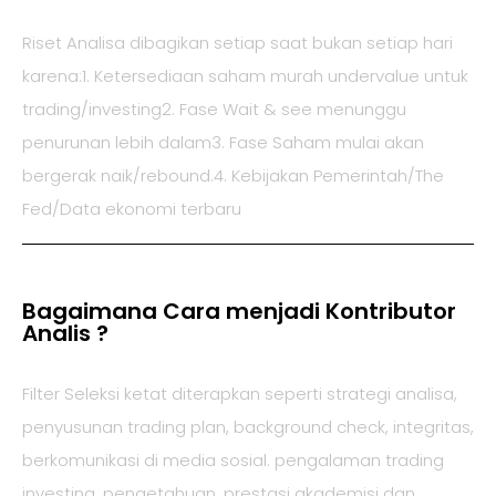
Riset Analisa dibagikan setiap saat bukan setiap hari
karena:
1. Ketersediaan saham murah undervalue untuk
trading/investing
2. Fase Wait & see menunggu
penurunan lebih dalam
3. Fase Saham mulai akan
bergerak naik/rebound.
4. Kebijakan Pemerintah/The
Fed/Data ekonomi terbaru
Bagaimana Cara menjadi Kontributor
Analis ?
Filter Seleksi ketat diterapkan seperti strategi analisa,
penyusunan trading plan, background check, integritas,
berkomunikasi di media sosial. pengalaman trading
investing, pengetahuan, prestasi akademisi dan