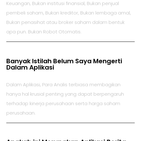
Keuangan, Bukan institusi finansial, Bukan penjual
pembeli saham, Bukan kreditor, Bukan lembaga amal,
Bukan penasihat atau broker saham dalam bentuk
apa pun. Bukan Robot Otomatis.
Banyak Istilah Belum Saya Mengerti
Dalam Aplikasi
Dalam Aplikasi, Para Analis terbiasa membagikan
hanya hal krusial penting yang dapat berpengaruh
terhadap kinerja perusahaan serta harga saham
perusahaan.