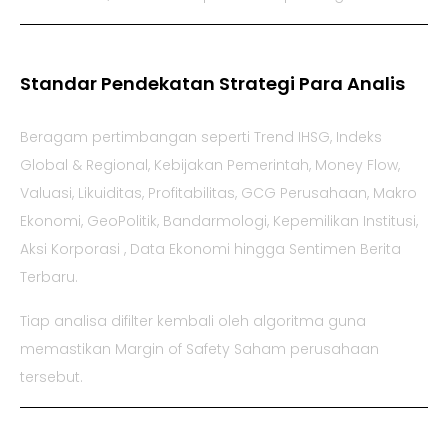
Standar Pendekatan Strategi Para Analis
Beragam pertimbangan seperti Trend IHSG, Indeks
Global & Regional, Kebijakan Pemerintah, Money Flow,
Valuasi, Likuiditas, Profitabilitas, GCG Perusahaan, Makro
Ekonomi, GeoPolitik, Bandarmologi, Kepemilikan Institusi,
Aksi Korporasi , Data Ekonomi hingga Sentimen Berita
Terbaru.
Tiap analisa difilter kembali oleh algoritma guna
memastikan Margin of Safety Saham perusahaan
tersebut.