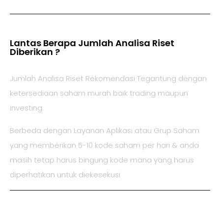
Lantas Berapa Jumlah Analisa Riset
Diberikan ?
Jumlah Analisa Riset Rekomendasi Tegantung dengan
ketersediaan saham murah baik trading maupun
investing.
Berbeda dengan Layanan Aplikasi atau Grup Saham
yang memberikan 5-10 kode saham per hari & anda
masih tetap harus bingung kode mana yang harus
diperhatikan untuk diekesekusi