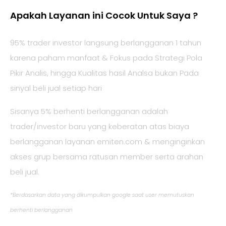
Apakah Layanan ini Cocok Untuk Saya ?
95% trader investor langsung berlangganan 1 tahun
karena paham manfaat & Fokus pada Strategi Pola
Pikir Analis, hingga Kualitas hasil Analsa bukan Pada
sinyal beli jual setiap hari
Sisanya 5% berhenti berlangganan adalah
trader/investor baru yang keberatan atas biaya
berlangganan layanan emiten.com & menginginkan
akses grup bersama ratusan member serta arahan
beli jual.
*Berdasarkan data yang dikumpulkan google saat user memutuskan
berhenti berlangganan