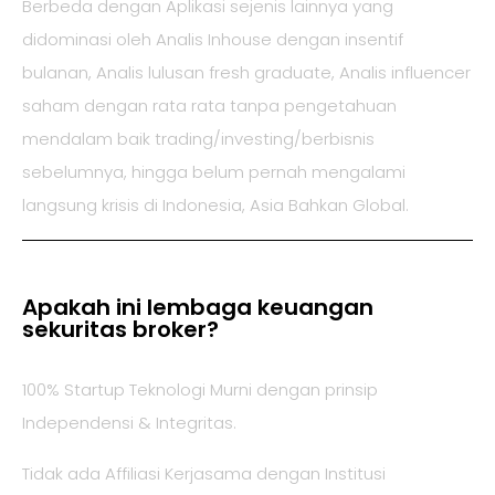
Berbeda dengan Aplikasi sejenis lainnya yang
didominasi oleh Analis Inhouse dengan insentif
bulanan, Analis lulusan fresh graduate, Analis influencer
saham dengan rata rata tanpa pengetahuan
mendalam baik trading/investing/berbisnis
sebelumnya, hingga belum pernah mengalami
langsung krisis di Indonesia, Asia Bahkan Global.
Apakah ini lembaga keuangan
sekuritas broker?
100% Startup Teknologi Murni dengan prinsip
Independensi & Integritas.
Tidak ada Affiliasi Kerjasama dengan Institusi