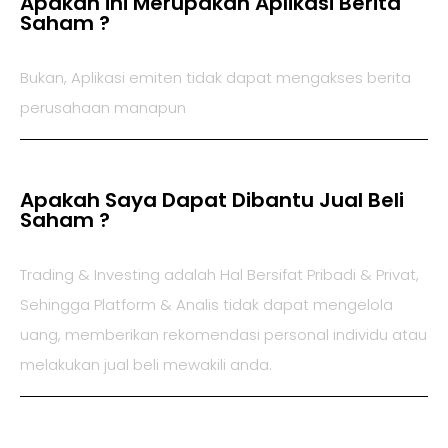
Apakah ini Merupakan Aplikasi Berita
Saham ?
Bukan, Aplikasi emiten tidak dapat mengakses berita
perusahaan manapun
Apakah Saya Dapat Dibantu Jual Beli
Saham ?
Trading & Investing adalah Hal Bersifat Pribadi & Privat,
Sehingga Platform & Analis tidak dapat mengelola
uang, memberikan rekomendasi personal individu atau
melakukan jual beli mewakili anda.