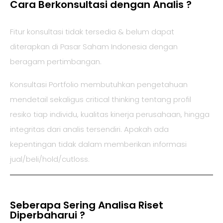
Cara Berkonsultasi dengan Analis ?
Fitur konsultasi tidak tersedia & belum dapat
diterapkan di Pasar Saham Indonesia dengan
beragam pertimbangan.
Konsultasi Portfolio membutuhkan pengetahuan
mendetail sekaligus critical thinking tentang profil
resiko tiap individu, kualitas kinerja perusahaan, hingga
integritas dari analis tersendiri. Apakah ada
kepentingan tidak dalam memberikan informasi
jual/beli/hold/cutloss.
Seberapa Sering Analisa Riset
Diperbaharui ?