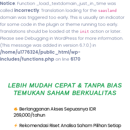
Notice
: Function _load_textdomain_just_in_time was
called
incorrectly
. Translation loading for the
saasland
domain was triggered too early. This is usually an indicator
for some code in the plugin or theme running too early.
Translations should be loaded at the
action or later.
init
Please see
Debugging in WordPress
for more information.
(This message was added in version 6.7.0.) in
/home/u1776324/public_html/wp-
includes/functions.php
on line
6170
LEBIH MUDAH CEPAT & TANPA BIAS
TEMUKAN SAHAM BERKUALITAS
Berlangganan Akses Sepuasnya IDR
269,000/tahun
Rekomendasi Riset Analisa Saham Pilihan Setiap