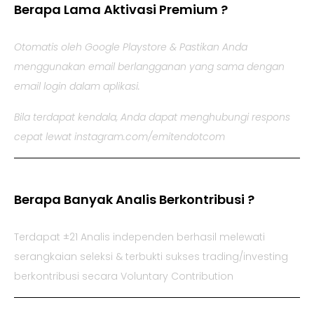
Berapa Lama Aktivasi Premium ?
Otomatis oleh Google Playstore & Pastikan Anda
menggunakan email berlangganan yang sama dengan
email login dalam aplikasi.
Bila terdapat kendala, Anda dapat menghubungi respons
cepat lewat instagram.com/emitendotcom
Berapa Banyak Analis Berkontribusi ?
Terdapat ±21 Analis independen berhasil melewati
serangkaian seleksi & terbukti sukses trading/investing
berkontribusi secara Voluntary Contribution