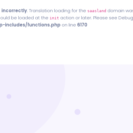
d
incorrectly
. Translation loading for the
domain was t
saasland
should be loaded at the
action or later. Please see
Debug
init
-includes/functions.php
on line
6170
Home
Blog
Contact Us