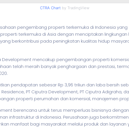
CTRA Chart
by TradingView
ahaan pengembang properti terkemuka di Indonesia yang didir
operti terkemuka di Asia dengan menciptakan lingkungan hu
ang berkontribusi pada peningkatan kualitas hidup masya
tra Development mencakup pengembangan properti komersia
ahaan telah meraih banyak penghargaan dan prestasi, termas
020.
n pendapatan sebesar Rp 3,96 triliun dan laba bersih sebes
ra Residence, PT Ciputra Development, PT Ciputra Adigraha, d
angan properti perumahan dan komersial, manajemen prope
pment berencana untuk terus memperluas bisnisnya denga
an infrastruktur di Indonesia. Perusahaan juga berkomitm
ikan manfaat bagi masyarakat melalui produk dan layanan y