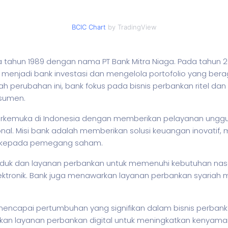
BCIC Chart
by TradingView
pada tahun 1989 dengan nama PT Bank Mitra Niaga. Pada tahu
 menjadi bank investasi dan mengelola portofolio yang bera
lah perubahan ini, bank fokus pada
bisnis
perbankan ritel dan 
nsumen.
k terkemuka di Indonesia dengan memberikan pelayanan ung
al. Misi bank adalah memberikan solusi keuangan inovati
h kepada pemegang saham.
oduk dan layanan perbankan untuk memenuhi kebutuhan nas
lektronik. Bank juga menawarkan layanan perbankan syariah m
l mencapai pertumbuhan yang signifikan dalam
bisnis
perbanka
an layanan perbankan digital untuk meningkatkan kenyam