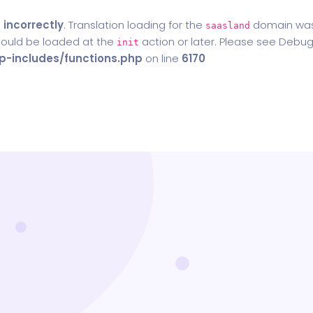
d
incorrectly
. Translation loading for the
domain was t
saasland
should be loaded at the
action or later. Please see
Debug
init
-includes/functions.php
on line
6170
Home
Blog
Contact Us