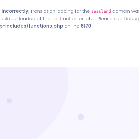
d
incorrectly
. Translation loading for the
domain was t
saasland
should be loaded at the
action or later. Please see
Debug
init
-includes/functions.php
on line
6170
Home
Blog
Contact Us