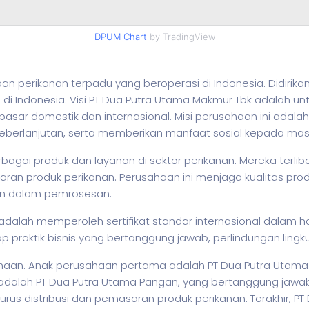
DPUM Chart
by TradingView
 perikanan terpadu yang beroperasi di Indonesia. Didirikan
n di Indonesia. Visi PT Dua Putra Utama Makmur Tbk adalah
i pasar domestik dan internasional. Misi perusahaan ini ada
 keberlanjutan, serta memberikan manfaat sosial kepada ma
gai produk dan layanan di sektor perikanan. Mereka terli
masaran produk perikanan. Perusahaan ini menjaga kualitas
rn dalam pemrosesan.
adalah memperoleh sertifikat standar internasional dalam h
p praktik
bisnis
yang bertanggung jawab, perlindungan lingk
sahaan. Anak perusahaan pertama adalah PT Dua Putra Utam
 adalah PT Dua Putra Utama Pangan, yang bertanggung jawab
urus distribusi dan pemasaran produk perikanan. Terakhir, P