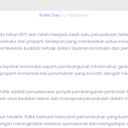
PURA Chart
by TradingView
pada tahun 1977 dan telah menjadi salah satu perusahaan ter
konstruksi dan properti terdepan yang memberikan solusi in
memberikan kualitas terbaik dalam layanan konstruksi dan p
ayanan konstruksi seperti pembangunan infrastruktur, gedung
roperti komersial dan perumahan yang inovatif, dengan fok
u PURA adalah penyelesaian proyek pembangunan jembatan t
uan atas keahlian teknis dan manajerial perusahaan dalam m
hun terakhir, PURA berhasil mencatat pertumbuhan yang kua
an meningkatkan efisiensi operasional dan mengadopsi tekn