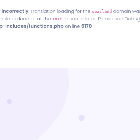
d
incorrectly
. Translation loading for the
domain was t
saasland
should be loaded at the
action or later. Please see
Debug
init
-includes/functions.php
on line
6170
Home
Blog
Contact Us