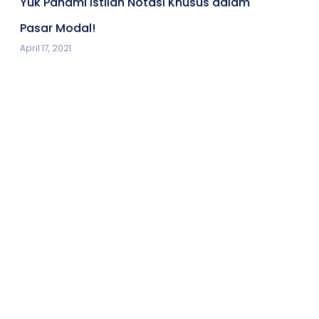
Yuk Pahami Istilah Notasi Khusus dalam
Pasar Modal!
April 17, 2021