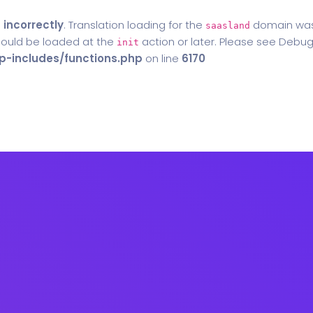
d
incorrectly
. Translation loading for the
domain was t
saasland
should be loaded at the
action or later. Please see
Debug
init
-includes/functions.php
on line
6170
Home
Blog
Contact Us