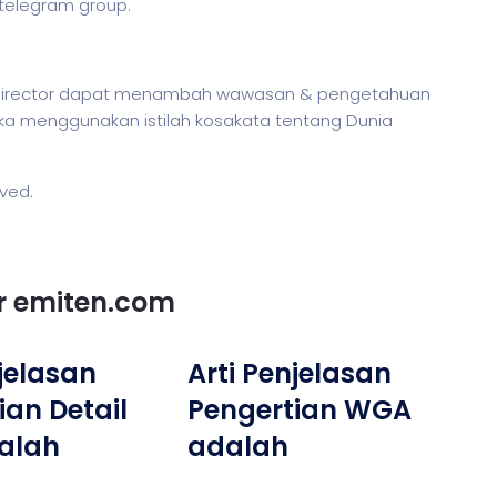
 telegram group.
e Director dapat menambah wawasan & pengetahuan
etika menggunakan
istilah
kosakata tentang Dunia
rved.
or emiten.com
njelasan
Arti Penjelasan
ian Detail
Pengertian WGA
alah
adalah