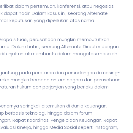
erlibat dalam pertemuan, konferensi, atau negosiasi
k dapat hadir. Dalam kasus ini, seorang Alternate
mbil keputusan yang diperlukan atas nama
beberapa situasi, perusahaan mungkin membutuhkan
utama. Dalam hal ini, seorang Alternate Director dengan
at ditunjuk untuk membantu dalam mengatasi masalah
bergantung pada peraturan dan perundangan di masing-
ereka mungkin berbeda antara negara dan perusahaan.
raturan hukum dan perjanjian yang berlaku dalam
enarnya seringkali ditemukan di dunia keuangan,
up berbasis teknologi, hingga dalam forum
angan, Rapat Koordinasi Pengelolaan Keuangan, Rapat
uasi Kinerja, hingga Media Sosial seperti Instagram,