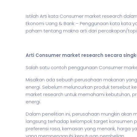
Istilah Arti kata Consumer market research dal
Ekonomi Uang & Bank – Penggunaan kata kata yan
paham tentang makna arti dari percakapan/topi
Arti Consumer market research secara singk
Salah satu contoh penggunaan Consumer mark
Misalkan ada sebuah perusahaan makanan yang 
energi. Sebelum meluncurkan produk tersebut k
market research untuk memahami kebutuhan, pre
energi.
Dalam penelitian ini, perusahaan mungkin akan
langsung terhadap kelompok target konsumen p
preferensi rasa, kemasan yang menarik, harga ya
yang mempengaruhi keputusan pembelian.