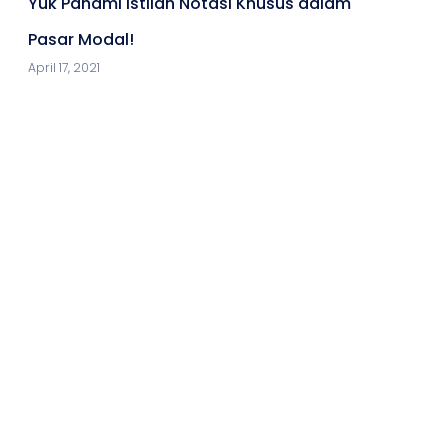
Yuk Pahami Istilah Notasi Khusus dalam
Pasar Modal!
April 17, 2021