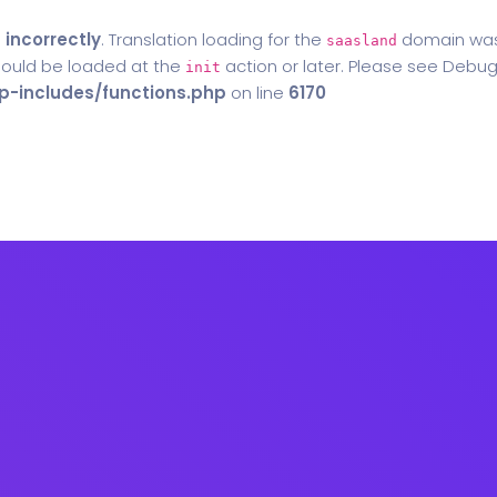
d
incorrectly
. Translation loading for the
domain was t
saasland
should be loaded at the
action or later. Please see
Debug
init
-includes/functions.php
on line
6170
Home
Blog
Contact Us