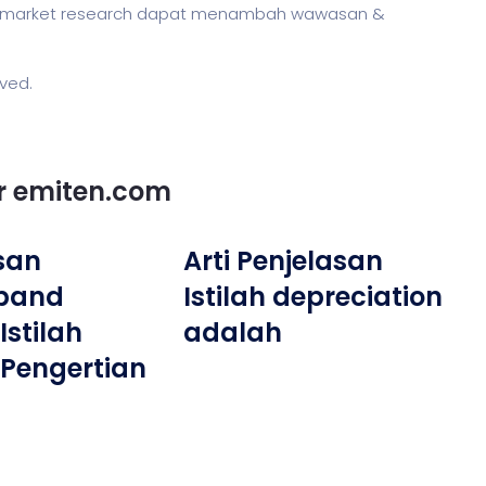
r market research dapat menambah wawasan &
rved.
or emiten.com
san
Arti Penjelasan
band
Istilah depreciation
Istilah
adalah
Pengertian