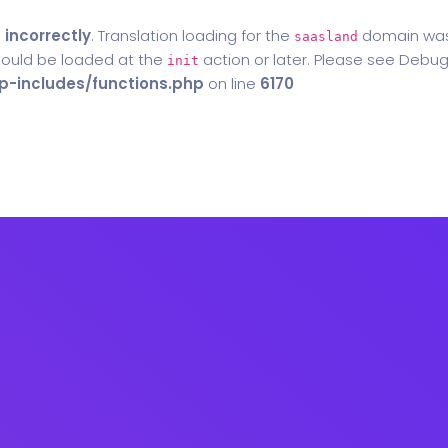
d
incorrectly
. Translation loading for the
domain was t
saasland
should be loaded at the
action or later. Please see
Debug
init
-includes/functions.php
on line
6170
Home
Blog
Contact Us