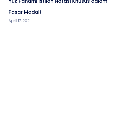
Yuk Pahami Istilah Notasi Khusus dalam
Pasar Modal!
April 17, 2021