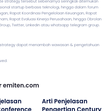
e strategy tersebut sebenarnya seringkali ditemukan
ional startup berbasis teknologi, hingga dalam forum
ngan, Rapat Koordinasi Pengelolaan Keuangan, Rapat
m, Rapat Evaluasi Kinerja Perusahaan, hingga Obrolan
 Group, Twitter, Linkedin atau whatsapp telegram group.
te strategy dapat menambah wawasan & pengetahuan
rved.
or emiten.com
njelasan
Arti Penjelasan
 Conference
Pengertian Century