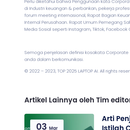
Perlu diketahui bahwa Penggunaan kata Corporat
di Industri keuangan & perbankan,
pekerja
profess
forum meeting internasional, Rapat Bagian Keua
Internal Perusahaan. Rapat Umum Pemegang Saha
Media Sosial seperti Instagram, Tiktok, Facebook
Semoga penjelasan definisi kosakata Corpora
anda dalam berkomunikasi.
© 2022 – 2023,
TOP 2025 LAPTOP AI
. All rights rese
Artikel Lainnya oleh Tim edit
Arti Pe
03
Istilah
Mar