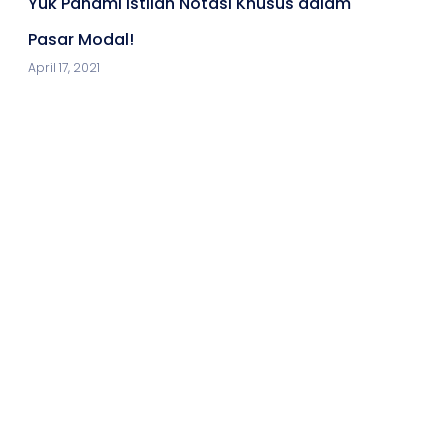
Yuk Pahami Istilah Notasi Khusus dalam
Pasar Modal!
April 17, 2021