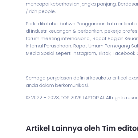
mencapai keberhasilan jangka panjang. Berdasa
/ rich people.
Perlu diketahui bahwa Penggunaan kata critical 
di Industri keuangan & perbankan,
pekerja
profess
forum meeting internasional, Rapat Bagian Keua
Internal Perusahaan. Rapat Umum Pemegang Saha
Media Sosial seperti Instagram, Tiktok, Facebook
Semoga penjelasan definisi kosakata critical
anda dalam berkomunikasi.
© 2022 – 2023,
TOP 2025 LAPTOP AI
. All rights rese
Artikel Lainnya oleh Tim edit