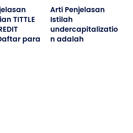
njelasan
Arti Penjelasan
ian TITTLE
Istilah
REDIT
undercapitalizatio
 Daftar para
n adalah