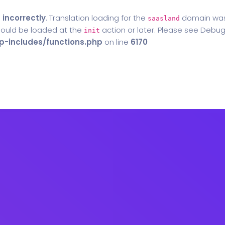
d
incorrectly
. Translation loading for the
domain was t
saasland
should be loaded at the
action or later. Please see
Debug
init
-includes/functions.php
on line
6170
Home
Blog
Contact Us