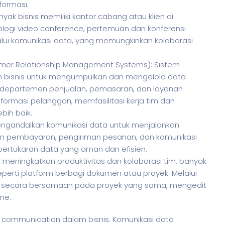
formasi.
yak bisnis memiliki kantor cabang atau klien di
logi video conference, pertemuan dan konferensi
alui komunikasi data, yang memungkinkan kolaborasi
mer Relationship Management Systems): Sistem
 bisnis untuk mengumpulkan dan mengelola data
, departemen penjualan, pemasaran, dan layanan
ormasi pelanggan, memfasilitasi kerja tim dan
ih baik.
ngandalkan komunikasi data untuk menjalankan
san pembayaran, pengiriman pesanan, dan komunikasi
rtukaran data yang aman dan efisien.
 meningkatkan produktivitas dan kolaborasi tim, banyak
eperti platform berbagi dokumen atau proyek. Melalui
ja secara bersamaan pada proyek yang sama, mengedit
me.
a communication dalam
bisnis
. Komunikasi data