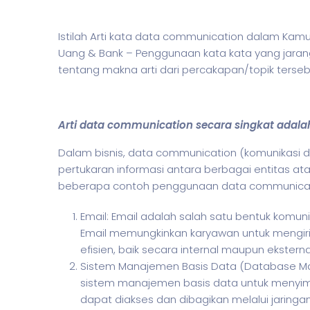
Istilah Arti kata data communication dalam Kam
Uang & Bank – Penggunaan kata kata yang jaran
tentang makna arti dari percakapan/topik ters
Arti data communication secara singkat adala
Dalam
bisnis
, data communication (komunikasi d
pertukaran informasi antara berbagai entitas at
beberapa contoh penggunaan data communica
Email: Email adalah salah satu bentuk komun
Email memungkinkan karyawan untuk mengirim
efisien, baik secara internal maupun eksterna
Sistem Manajemen Basis Data (Database M
sistem manajemen basis data untuk menyim
dapat diakses dan dibagikan melalui jarin