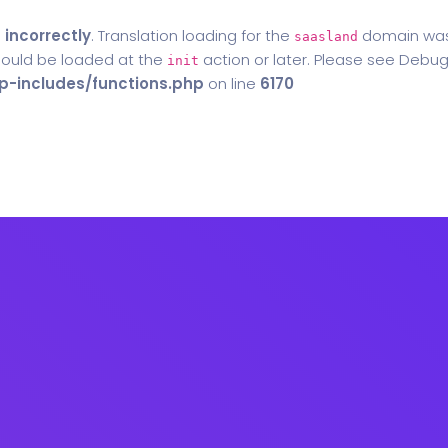
d
incorrectly
. Translation loading for the
domain was t
saasland
should be loaded at the
action or later. Please see
Debug
init
-includes/functions.php
on line
6170
Home
Blog
Contact Us