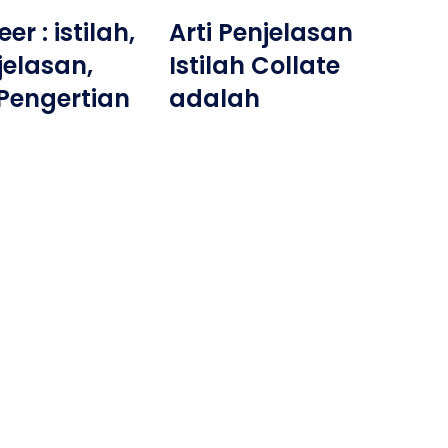
er : istilah,
Arti Penjelasan
jelasan,
Istilah Collate
Pengertian
adalah