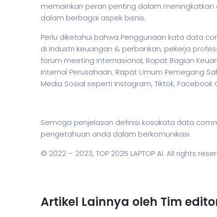
memainkan peran penting dalam meningkatkan ef
dalam berbagai aspek
bisnis
.
Perlu diketahui bahwa Penggunaan kata data co
di Industri keuangan & perbankan,
pekerja
profess
forum meeting internasional, Rapat Bagian Keua
Internal Perusahaan. Rapat Umum Pemegang Saha
Media Sosial seperti Instagram, Tiktok, Facebook
Semoga penjelasan definisi kosakata data c
pengetahuan anda dalam berkomunikasi.
© 2022 – 2023,
TOP 2025 LAPTOP AI
. All rights rese
Artikel Lainnya oleh Tim edit