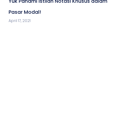
Yuk Pahami Istilah Notasi Khusus dalam
Pasar Modal!
April 17, 2021