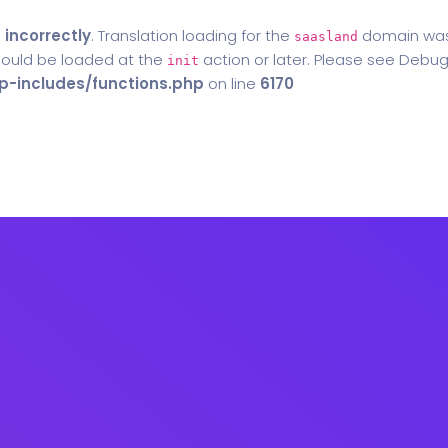
d
incorrectly
. Translation loading for the
domain was t
saasland
should be loaded at the
action or later. Please see
Debug
init
-includes/functions.php
on line
6170
Home
Blog
Contact Us