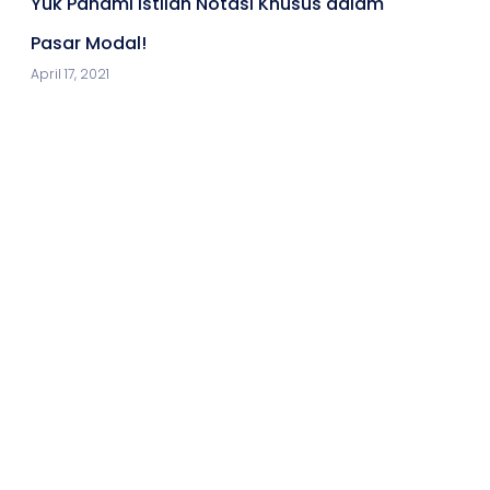
Yuk Pahami Istilah Notasi Khusus dalam
Pasar Modal!
April 17, 2021