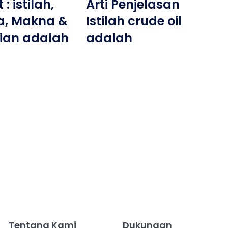
: istilah,
Arti Penjelasan
ta, Makna &
Istilah crude oil
ian adalah
adalah
Tentang Kami
Dukungan