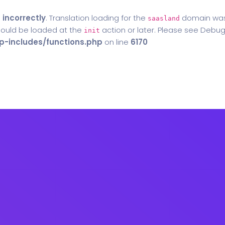
d
incorrectly
. Translation loading for the
domain was t
saasland
should be loaded at the
action or later. Please see
Debug
init
-includes/functions.php
on line
6170
Home
Blog
Contact Us