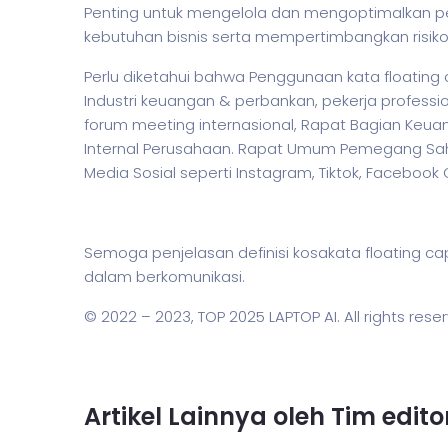
Penting untuk mengelola dan mengoptimalkan
kebutuhan
bisnis
serta mempertimbangkan risiko 
Perlu diketahui bahwa Penggunaan kata floating 
Industri keuangan & perbankan,
pekerja
professio
forum meeting internasional, Rapat Bagian Keua
Internal Perusahaan. Rapat Umum Pemegang Saha
Media Sosial seperti Instagram, Tiktok, Facebook
Semoga penjelasan definisi kosakata floating
dalam berkomunikasi.
© 2022 – 2023,
TOP 2025 LAPTOP AI
. All rights rese
Artikel Lainnya oleh Tim edit