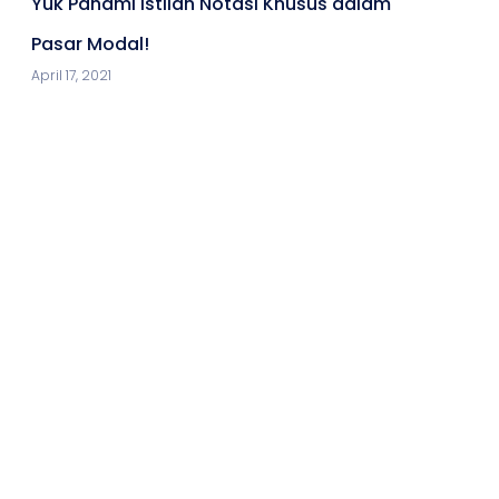
Yuk Pahami Istilah Notasi Khusus dalam
Pasar Modal!
April 17, 2021