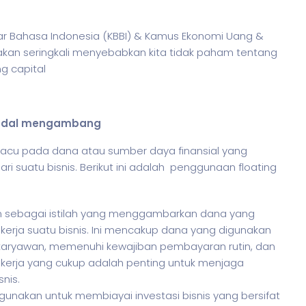
esar Bahasa Indonesia (KBBI) & Kamus Ekonomi Uang &
akan seringkali menyebabkan kita tidak paham tentang
ng capital
h modal mengambang
cu pada dana atau sumber daya finansial yang
ari suatu
bisnis
. Berikut ini adalah penggunaan floating
akan sebagai istilah yang menggambarkan dana yang
erja suatu bisnis. Ini mencakup dana yang digunakan
karyawan, memenuhi kewajiban pembayaran rutin, dan
l kerja yang cukup adalah penting untuk menjaga
nis.
digunakan untuk membiayai investasi bisnis yang bersifat