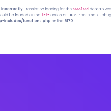
d
incorrectly
. Translation loading for the
domain was t
saasland
should be loaded at the
action or later. Please see
Debug
init
-includes/functions.php
on line
6170
Home
Blog
Contact Us