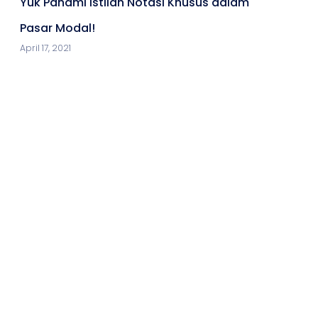
Yuk Pahami Istilah Notasi Khusus dalam
Pasar Modal!
April 17, 2021