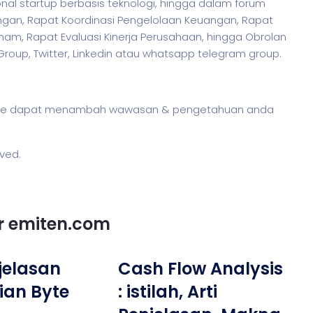
nal startup berbasis teknologi, hingga dalam forum
ngan, Rapat Koordinasi Pengelolaan Keuangan, Rapat
m, Rapat Evaluasi Kinerja Perusahaan, hingga Obrolan
 Group, Twitter, Linkedin atau whatsapp telegram group.
g fee dapat menambah wawasan & pengetahuan anda
rved.
or emiten.com
njelasan
Cash Flow Analysis
ian Byte
: istilah, Arti