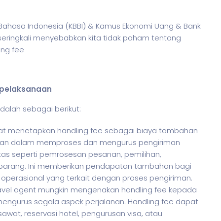
r Bahasa Indonesia (KBBI) & Kamus Ekonomi Uang & Bank
seringkali menyebabkan kita tidak paham tentang
ing fee
h pelaksanaan
dalah sebagai berikut:
apat menetapkan handling fee sebagai biaya tambahan
kan dalam memproses dan mengurus pengiriman
tas seperti pemrosesan pesanan, pemilihan,
arang. Ini memberikan pendapatan tambahan bagi
operasional yang terkait dengan proses pengiriman.
travel agent mungkin mengenakan handling fee kepada
ngurus segala aspek perjalanan. Handling fee dapat
at, reservasi hotel, pengurusan visa, atau