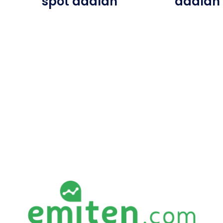
spot adalah
adalah