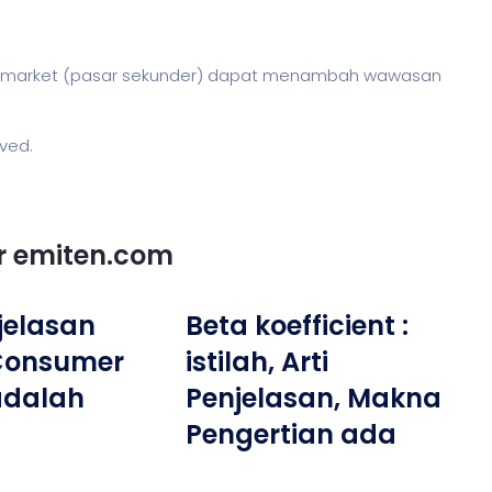
ry market (pasar sekunder) dapat menambah wawasan
rved.
or emiten.com
njelasan
Beta koefficient :
 Consumer
istilah, Arti
adalah
Penjelasan, Makna
Pengertian ada