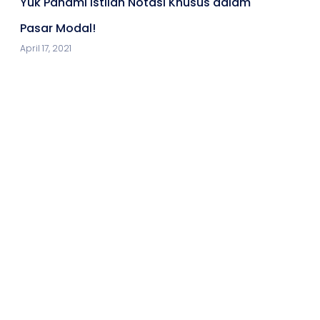
Yuk Pahami Istilah Notasi Khusus dalam
Pasar Modal!
April 17, 2021