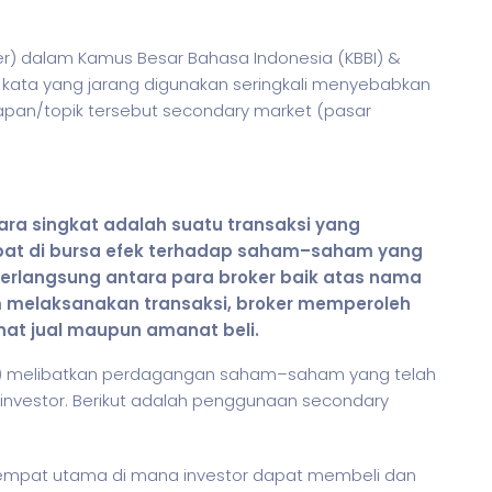
der) dalam Kamus Besar Bahasa Indonesia (KBBI) &
kata yang jarang digunakan seringkali menyebabkan
kapan/topik tersebut secondary market (pasar
ara singkat adalah suatu transaksi yang
at di bursa efek terhadap
saham
–
saham
yang
i berlangsung antara para broker baik atas nama
m melaksanakan transaksi, broker memperoleh
nat jual maupun amanat beli.
) melibatkan perdagangan
saham
–
saham
yang telah
n investor. Berikut adalah penggunaan secondary
tempat utama di mana investor dapat membeli dan