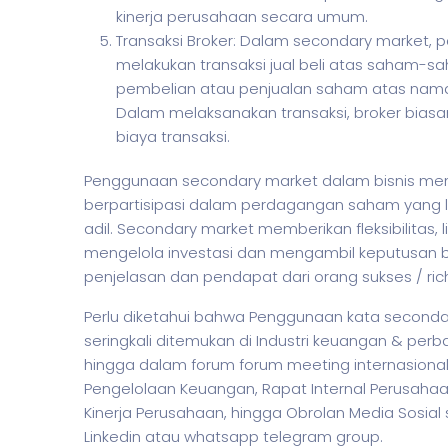
kinerja perusahaan secara umum.
Transaksi Broker: Dalam secondary market, 
melakukan transaksi jual beli atas saham-sa
pembelian atau penjualan saham atas nama 
Dalam melaksanakan transaksi, broker bias
biaya transaksi.
Penggunaan secondary market dalam
bisnis
memu
berpartisipasi dalam perdagangan
saham
yang 
adil. Secondary market memberikan fleksibilitas, l
mengelola investasi dan mengambil keputusan 
penjelasan dan pendapat dari orang sukses / ric
Perlu diketahui bahwa Penggunaan kata seconda
seringkali ditemukan di Industri keuangan & per
hingga dalam forum forum meeting internasional
Pengelolaan Keuangan, Rapat Internal Perusah
Kinerja Perusahaan, hingga Obrolan Media Sosial s
Linkedin atau whatsapp telegram group.