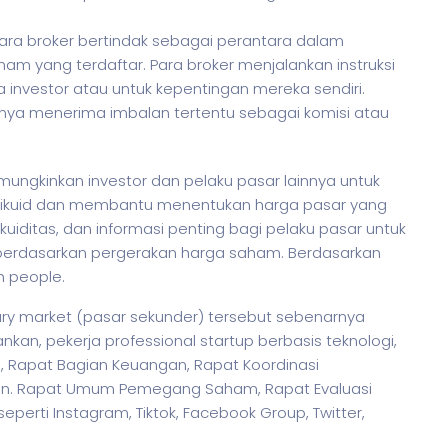
para broker bertindak sebagai perantara dalam
ham yang terdaftar. Para broker menjalankan instruksi
investor atau untuk kepentingan mereka sendiri.
anya menerima imbalan tertentu sebagai komisi atau
ngkinkan investor dan pelaku pasar lainnya untuk
likuid dan membantu menentukan harga pasar yang
ikuiditas, dan informasi penting bagi pelaku pasar untuk
berdasarkan pergerakan harga
saham
. Berdasarkan
h people.
ry market (pasar sekunder) tersebut sebenarnya
bankan,
pekerja
professional startup berbasis teknologi,
, Rapat Bagian Keuangan, Rapat Koordinasi
aan. Rapat Umum Pemegang Saham, Rapat Evaluasi
eperti Instagram, Tiktok, Facebook Group, Twitter,