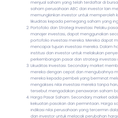
menjual saham yang telah terdaftar di bursa
saham perusahaan ABC dari investor lain mela
memungkinkan investor untuk memperoleh 
likuiditas kepada pemegang saham yang in
Portofolio dan Strategi Investasi: Pelaku pas
manajer investasi, dapat menggunakan se
portofolio investasi mereka. Mereka dapat 
mencapai tujuan investasi mereka. Dalam hal
institusi dan investor untuk melakukan peny
perkembangan pasar dan strategi investasi
Likuiditas Investasi: Secondary market membe
mereka dengan cepat dan mengubahnya menj
mereka kepada pembeli yang berminat melalu
mengakses nilai investasi mereka tanpa h
tersebut mengadakan penawaran saham baru 
Harga Pasar Saham: Secondary market adal
kekuatan pasokan dan permintaan. Harga s
indikasi nilai perusahaan yang tercermin da
dan investor untuk melacak perubahan harg