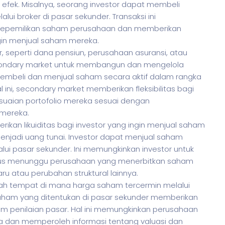
 efek. Misalnya, seorang investor dapat membeli
lui broker di pasar sekunder. Transaksi ini
kepemilikan saham perusahaan dan memberikan
gin menjual saham mereka.
ar, seperti dana pensiun, perusahaan asuransi, atau
condary market untuk membangun dan mengelola
membeli dan menjual saham secara aktif dalam rangka
 ini, secondary market memberikan fleksibilitas bagi
esuaian portofolio mereka sesuai dengan
 mereka.
rikan likuiditas bagi investor yang ingin menjual saham
adi uang tunai. Investor dapat menjual saham
i pasar sekunder. Ini memungkinkan investor untuk
arus menunggu perusahaan yang menerbitkan saham
atau perubahan struktural lainnya.
ah tempat di mana harga saham tercermin melalui
aham yang ditentukan di pasar sekunder memberikan
lam penilaian pasar. Hal ini memungkinkan perusahaan
a dan memperoleh informasi tentang valuasi dan