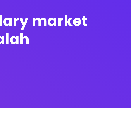
ndary market
alah