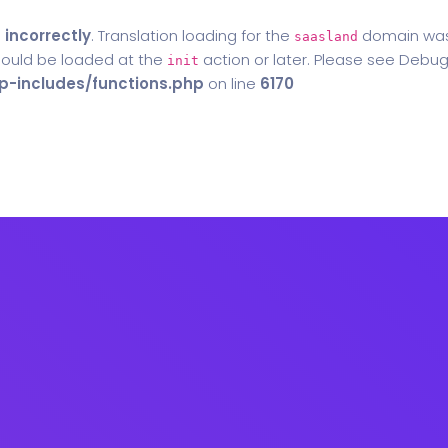
d
incorrectly
. Translation loading for the
domain was t
saasland
should be loaded at the
action or later. Please see
Debug
init
-includes/functions.php
on line
6170
Home
Blog
Contact Us