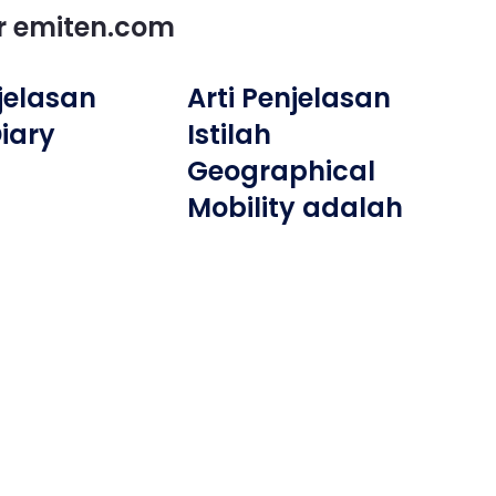
or emiten.com
njelasan
Arti Penjelasan
Diary
Istilah
Geographical
Mobility adalah