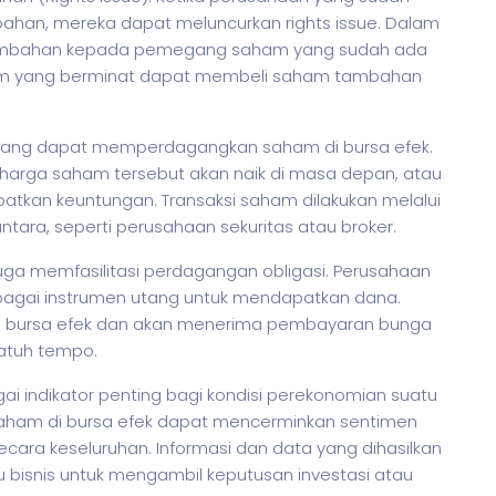
ahan, mereka dapat meluncurkan rights issue. Dalam
mbahan kepada pemegang
saham
yang sudah ada
m
yang berminat dapat membeli
saham
tambahan
dagang dapat memperdagangkan
saham
di bursa efek.
 harga
saham
tersebut akan naik di masa depan, atau
patkan keuntungan. Transaksi
saham
dilakukan melalui
antara, seperti perusahaan
sekuritas
atau broker.
 juga memfasilitasi perdagangan obligasi. Perusahaan
bagai instrumen utang untuk mendapatkan dana.
lui bursa efek dan akan menerima pembayaran bunga
jatuh tempo.
agai indikator penting bagi kondisi perekonomian suatu
aham
di bursa efek dapat mencerminkan sentimen
ecara keseluruhan. Informasi dan data yang dihasilkan
u bisnis untuk mengambil keputusan investasi atau