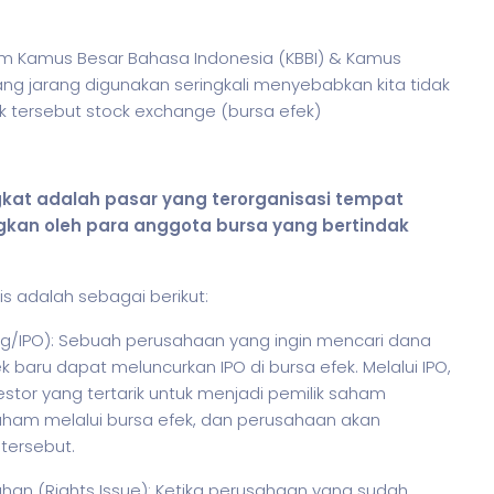
alam Kamus Besar Bahasa Indonesia (KBBI) & Kamus
g jarang digunakan seringkali menyebabkan kita tidak
 tersebut stock exchange (bursa efek)
ngkat adalah pasar yang terorganisasi tempat
ngkan oleh para anggota bursa yang bertindak
 adalah sebagai berikut:
ring/IPO): Sebuah perusahaan yang ingin mencari dana
aru dapat meluncurkan IPO di bursa efek. Melalui IPO,
r yang tertarik untuk menjadi pemilik
saham
aham
melalui bursa efek, dan perusahaan akan
tersebut.
n (Rights Issue): Ketika perusahaan yang sudah