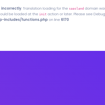
d
incorrectly
. Translation loading for the
domain was t
saasland
should be loaded at the
action or later. Please see
Debug
init
-includes/functions.php
on line
6170
Home
Blog
Contact Us