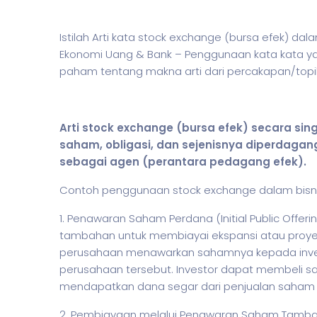
Istilah Arti kata stock exchange (bursa efek) d
Ekonomi Uang & Bank – Penggunaan kata kata yan
paham tentang makna arti dari percakapan/topik
Arti stock exchange (bursa efek) secara si
saham
, obligasi, dan sejenisnya diperdaga
sebagai agen (perantara pedagang efek).
Contoh penggunaan stock exchange dalam bisnis
1. Penawaran Saham Perdana (Initial Public Offe
tambahan untuk membiayai ekspansi atau proyek b
perusahaan menawarkan sahamnya kepada investo
perusahaan tersebut. Investor dapat membeli
s
mendapatkan dana segar dari penjualan
saham
2. Pembiayaan melalui Penawaran Saham Tambaha