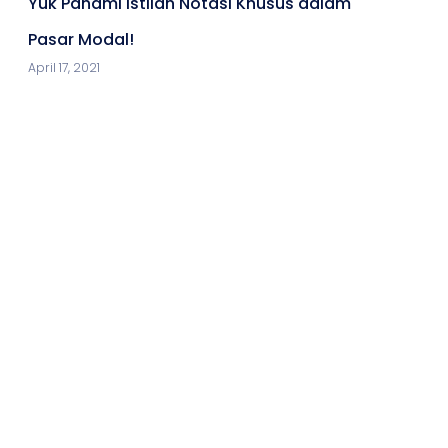
Yuk Pahami Istilah Notasi Khusus dalam
Pasar Modal!
April 17, 2021