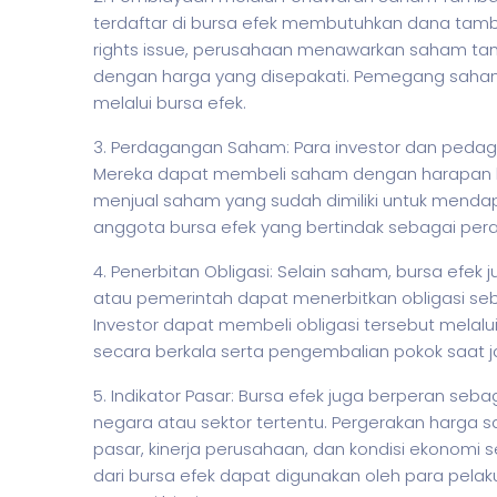
terdaftar di bursa efek membutuhkan dana tamb
rights issue, perusahaan menawarkan
saham
ta
dengan harga yang disepakati. Pemegang
saha
melalui bursa efek.
3. Perdagangan Saham: Para investor dan pe
Mereka dapat membeli
saham
dengan harapan
menjual
saham
yang sudah dimiliki untuk menda
anggota bursa efek yang bertindak sebagai per
4. Penerbitan Obligasi: Selain
saham
, bursa efek
atau pemerintah dapat menerbitkan obligasi se
Investor dapat membeli obligasi tersebut mela
secara berkala serta pengembalian pokok saat 
5. Indikator Pasar: Bursa efek juga berperan seb
negara atau sektor tertentu. Pergerakan harga
s
pasar, kinerja perusahaan, dan kondisi ekonomi s
dari bursa efek dapat digunakan oleh para pelak