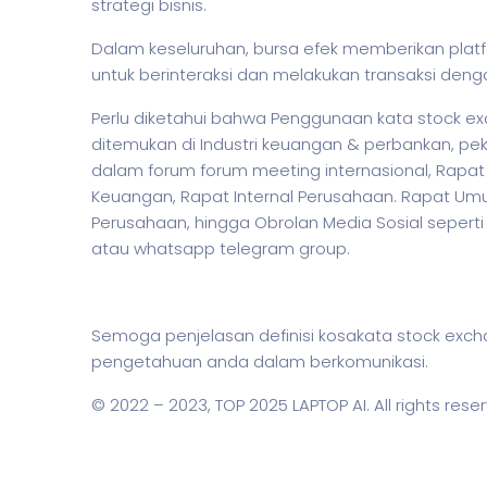
strategi bisnis.
Dalam keseluruhan, bursa efek memberikan platf
untuk berinteraksi dan melakukan transaksi denga
Perlu diketahui bahwa Penggunaan kata stock ex
ditemukan di Industri keuangan & perbankan,
pek
dalam forum forum meeting internasional, Rapat
Keuangan, Rapat Internal Perusahaan. Rapat Um
Perusahaan, hingga Obrolan Media Sosial seperti I
atau whatsapp telegram group.
Semoga penjelasan definisi kosakata stock ex
pengetahuan anda dalam berkomunikasi.
© 2022 – 2023,
TOP 2025 LAPTOP AI
. All rights rese