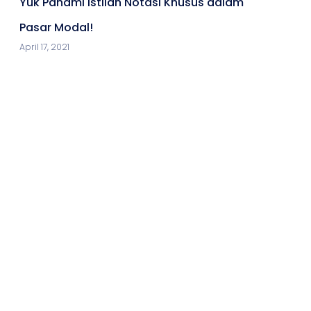
Yuk Pahami Istilah Notasi Khusus dalam
Pasar Modal!
April 17, 2021