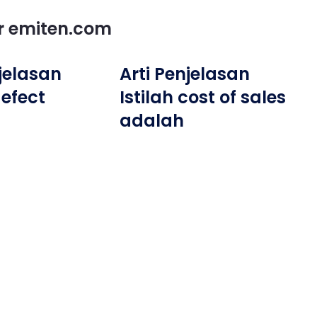
or emiten.com
njelasan
Arti Penjelasan
defect
Istilah cost of sales
adalah