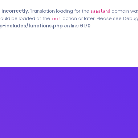
d
incorrectly
. Translation loading for the
domain was t
saasland
should be loaded at the
action or later. Please see
Debug
init
-includes/functions.php
on line
6170
Home
Blog
Contact Us