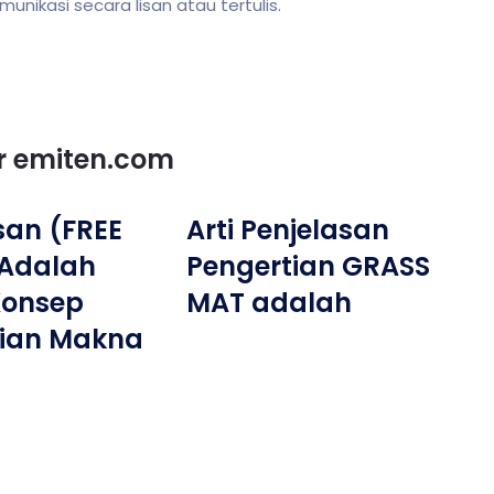
ikasi secara lisan atau tertulis.
or emiten.com
san (FREE
Arti Penjelasan
 Adalah
Pengertian GRASS
 Konsep
MAT adalah
tian Makna