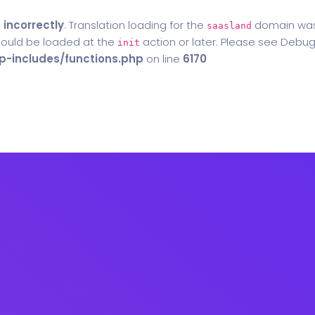
d
incorrectly
. Translation loading for the
domain was t
saasland
should be loaded at the
action or later. Please see
Debug
init
-includes/functions.php
on line
6170
Home
Blog
Contact Us