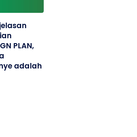
njelasan
ian
GN PLAN,
a
ye adalah