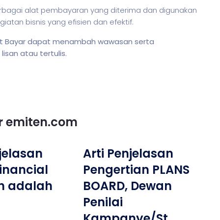
agai alat pembayaran yang diterima dan digunakan
egiatan
bisnis
yang efisien dan efektif.
lat Bayar dapat menambah wawasan serta
san atau tertulis.
or emiten.com
njelasan
Arti Penjelasan
Financial
Pengertian PLANS
n adalah
BOARD, Dewan
Penilai
Kampanye/St