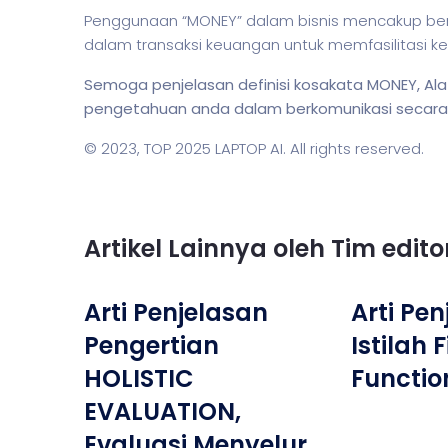
Penggunaan “MONEY” dalam
bisnis
mencakup berb
dalam transaksi keuangan untuk memfasilitasi k
Semoga penjelasan definisi kosakata MONEY, A
pengetahuan anda dalam berkomunikasi secara li
© 2023,
TOP 2025 LAPTOP AI
. All rights reserved.
Artikel Lainnya oleh Tim edit
Arti Penjelasan
Arti Pe
Pengertian
Istilah 
HOLISTIC
Functio
EVALUATION,
Evaluasi Menyelur