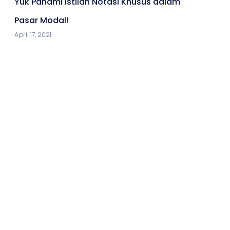
Yuk Pahami Istilah Notasi Khusus dalam
Pasar Modal!
April 17, 2021