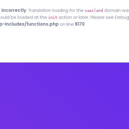
d
incorrectly
. Translation loading for the
domain was t
saasland
should be loaded at the
action or later. Please see
Debug
init
-includes/functions.php
on line
6170
Home
Blog
Contact Us