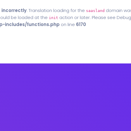
d
incorrectly
. Translation loading for the
domain was t
saasland
should be loaded at the
action or later. Please see
Debug
init
-includes/functions.php
on line
6170
Home
Blog
Contact Us