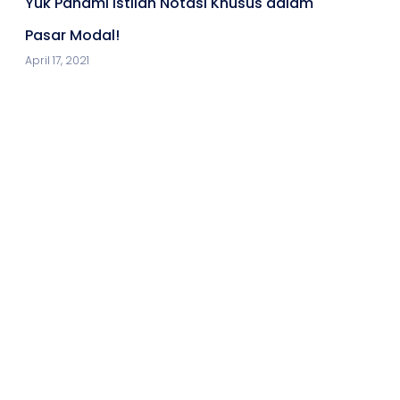
Yuk Pahami Istilah Notasi Khusus dalam
Pasar Modal!
April 17, 2021