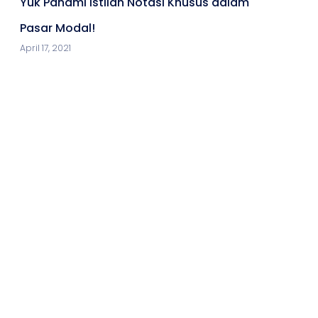
Yuk Pahami Istilah Notasi Khusus dalam
Pasar Modal!
April 17, 2021