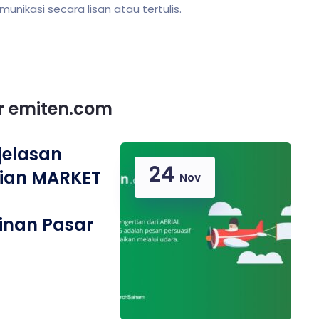
ikasi secara lisan atau tertulis.
or emiten.com
njelasan
24
tian MARKET
Nov
inan Pasar