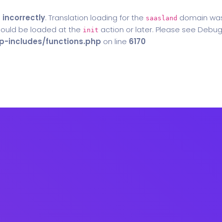
d
incorrectly
. Translation loading for the
domain was t
saasland
should be loaded at the
action or later. Please see
Debug
init
-includes/functions.php
on line
6170
Home
Blog
Contact Us