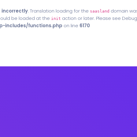
d
incorrectly
. Translation loading for the
domain was t
saasland
should be loaded at the
action or later. Please see
Debug
init
-includes/functions.php
on line
6170
Home
Blog
Contact Us