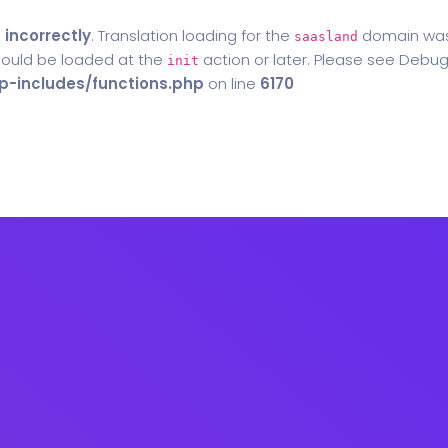
d
incorrectly
. Translation loading for the
domain was t
saasland
should be loaded at the
action or later. Please see
Debug
init
-includes/functions.php
on line
6170
Home
Blog
Contact Us