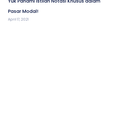
Yuk Pahami Istilah Notasi Khusus dalam
Pasar Modal!
April 17, 2021