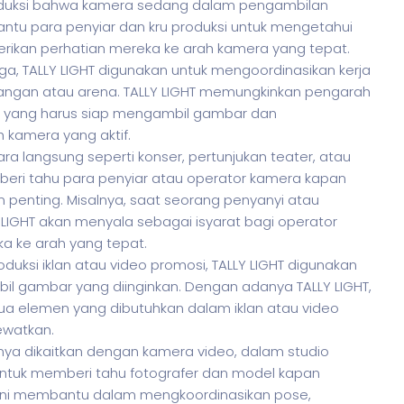
oduksi bahwa kamera sedang dalam pengambilan
tu para penyiar dan kru produksi untuk mengetahui
ikan perhatian mereka ke arah kamera yang tepat.
ga, TALLY LIGHT digunakan untuk mengoordinasikan kerja
apangan atau arena. TALLY LIGHT memungkinkan pengarah
 yang harus siap mengambil gambar dan
 kamera yang aktif.
ra langsung seperti konser, pertunjukan teater, atau
mberi tahu para penyiar atau operator kamera kapan
enting. Misalnya, saat seorang penyanyi atau
IGHT akan menyala sebagai isyarat bagi operator
a ke arah yang tepat.
duksi iklan atau video promosi, TALLY LIGHT digunakan
 gambar yang diinginkan. Dengan adanya TALLY LIGHT,
a elemen yang dibutuhkan dalam iklan atau video
ewatkan.
mnya dikaitkan dengan kamera video, dalam studio
 untuk memberi tahu fotografer dan model kapan
Ini membantu dalam mengkoordinasikan pose,