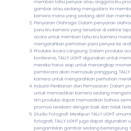
memberi tahu penyiar atau anggota kru pr
gambar atau sedang mengudara. Ini memban
kamera mana yang sedang aktif dan member
Penyiaran Olahraga: Dalam penyiaran olahra
para kru kamera yang tersebar di sekitar l
acara untuk memberi tahu kru kamera mana
mengarahkan perhatian para penyiar ke arah
Produksi Acara Langsung: Dalam produksi aca
konferensi, TALLY LIGHT digunakan untuk me
mereka harus siap untuk menangkap momen p
pembicara akan memasuki panggung, TALLY L
kamera untuk mengarahkan perhatian merek
Industri Periklanan dan Pemasaran: Dalam pro
untuk memastikan kamera sedang mengambil
tim produksi dapat memastikan bahwa semu
promosi terekam dengan baik dan tidak terl
Studio Fotografi: Meskipun TALLY LIGHT umu
fotografi, TALLY LIGHT juga dapat digunakan
pengambilan gambar sedang berlangsung. 