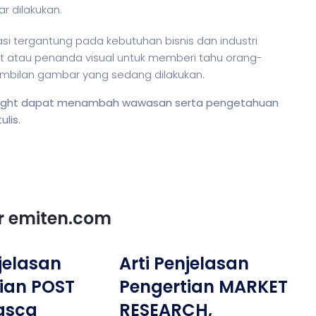
r dilakukan.
iasi tergantung pada kebutuhan
bisnis
dan industri
at atau penanda visual untuk memberi tahu orang-
ambilan gambar yang sedang dilakukan.
lly light dapat menambah wawasan serta pengetahuan
lis.
or emiten.com
njelasan
Arti Penjelasan
ian POST
Pengertian MARKET
asca
RESEARCH,