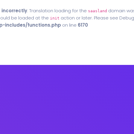
d
incorrectly
. Translation loading for the
domain was t
saasland
should be loaded at the
action or later. Please see
Debug
init
-includes/functions.php
on line
6170
Home
Blog
Contact Us