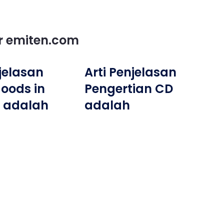
or emiten.com
njelasan
Arti Penjelasan
goods in
Pengertian CD
 adalah
adalah