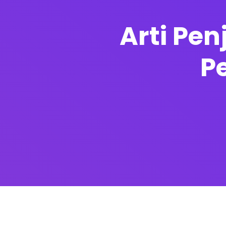
Arti Pen
P