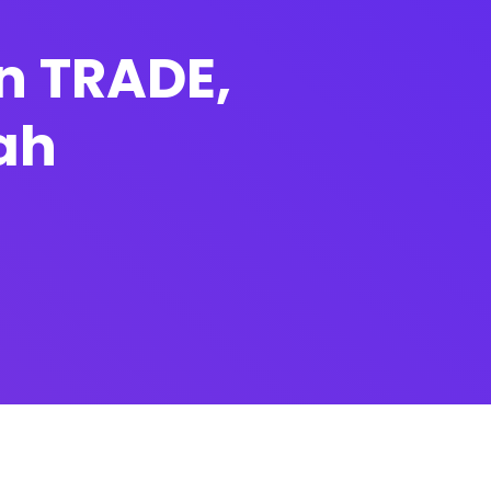
an TRADE,
ah