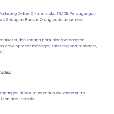
arketing Online Offline, maka TRADE, Perdagangan
gerti Sebagian Banyak Orang pada umumnya.
eh marketer dan tenaga penjualan/pemasaran
ess development manager, sales regional manager,
er.
rades.
Perdagangan dapat menambah wawasan serta
san atau tertulis.