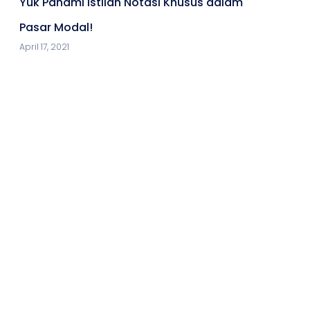
Yuk Pahami Istilah Notasi Khusus dalam
Pasar Modal!
April 17, 2021