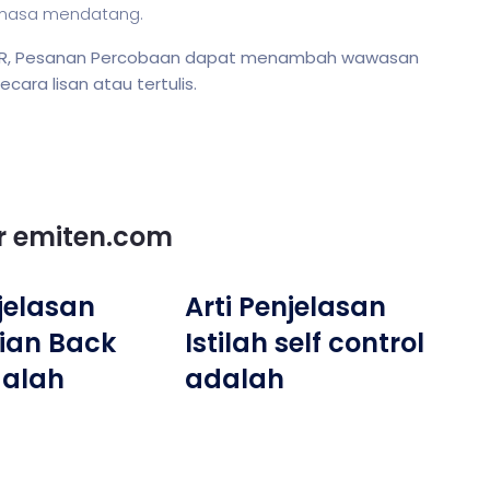
 masa mendatang.
RDER, Pesanan Percobaan dapat menambah wawasan
ara lisan atau tertulis.
or emiten.com
njelasan
Arti Penjelasan
ian Back
Istilah self control
dalah
adalah