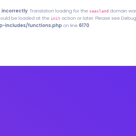
d
incorrectly
. Translation loading for the
domain was t
saasland
should be loaded at the
action or later. Please see
Debug
init
-includes/functions.php
on line
6170
Home
Blog
Contact Us