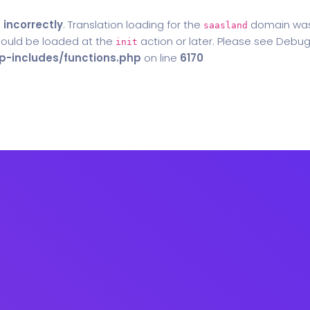
d
incorrectly
. Translation loading for the
domain was t
saasland
should be loaded at the
action or later. Please see
Debug
init
-includes/functions.php
on line
6170
Home
Blog
Contact Us