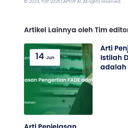
© 2023,
TOP 2025 LAPTOP AI
. All rights reserved.
Artikel Lainnya oleh Tim edit
Arti Pe
14
Istilah 
Jun
adalah
Arti Penjelasan