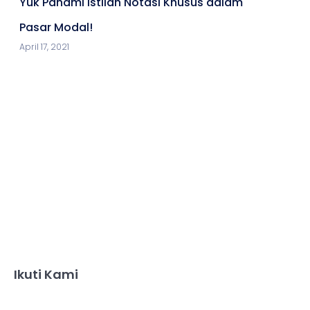
Yuk Pahami Istilah Notasi Khusus dalam
Pasar Modal!
April 17, 2021
Ikuti Kami