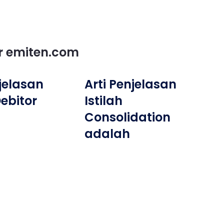
or emiten.com
njelasan
Arti Penjelasan
Debitor
Istilah
Consolidation
adalah