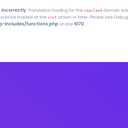
d
incorrectly
. Translation loading for the
domain was t
saasland
should be loaded at the
action or later. Please see
Debug
init
-includes/functions.php
on line
6170
Home
Blog
Contact Us