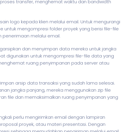
 proses transfer, menghemat waktu dan bandwidth
ain logo kepada klien melalui email. Untuk mengurangi
le untuk mengompresi folder proyek yang berisi file-file
penerimaan melalui email.
mengarsipkan dan menyimpan data mereka untuk jangka
apat digunakan untuk mengompresi file-file data yang
ga menghemat ruang penyimpanan pada server atau
an arsip data transaksi yang sudah lama selesai.
n jangka panjang, mereka menggunakan zip file
uran file dan memaksimalkan ruang penyimpanan yang
ringkali perlu mengirimkan email dengan lampiran
proposal proyek, atau materi presentasi. Dengan
mpresi sehingga memudahkan pengiriman melalui email