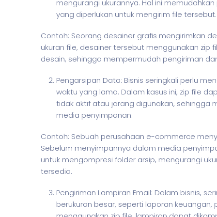
mengurangi ukurannya. Hal ini memudahkan
yang diperlukan untuk mengirim file tersebut.
Contoh: Seorang desainer grafis mengirimkan des
ukuran file, desainer tersebut menggunakan zip fi
desain, sehingga mempermudah pengiriman dan 
Pengarsipan Data: Bisnis seringkali perlu 
waktu yang lama. Dalam kasus ini, zip file d
tidak aktif atau jarang digunakan, sehing
media penyimpanan.
Contoh: Sebuah perusahaan e-commerce menyimp
Sebelum menyimpannya dalam media penyimpana
untuk mengompresi folder arsip, mengurangi uk
tersedia.
Pengiriman Lampiran Email: Dalam bisnis, se
berukuran besar, seperti laporan keuangan, 
menggunakan zip file, lampiran dapat diko