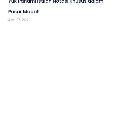
Yuk Pahami Istilah Notasi Khusus dalam
Pasar Modal!
April 17, 2021