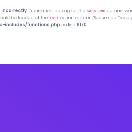
d
incorrectly
. Translation loading for the
domain was t
saasland
should be loaded at the
action or later. Please see
Debug
init
-includes/functions.php
on line
6170
Home
Blog
Contact Us