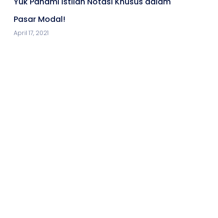
Yuk Pahami Istilah Notasi Khusus dalam
Pasar Modal!
April 17, 2021