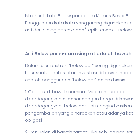
Istilah Arti kata Below par dalam Kamus Besar B
Penggunaan kata kata yang jarang digunakan se
arti dari dialog percakapan/topik tersebut Below
Arti Below par secara singkat adalah bawah
Dalam
bisnis
,
istilah
“below par” sering digunakan
hasil suatu entitas atau investasi di bawah harap
contoh penggunaan “below par” dalam
bisnis
:
1. Obligasi di bawah nominal: Misalkan terdapat ob
diperdagangkan di pasar dengan harga di bawah
diperdagangkan “below par”. Ini mengindikasikan
pengembalian yang diharapkan atau adanya ket
obligasi.
2. Penjualan di bawah target: Jika sebuah perus