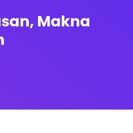
elasan, Makna
h