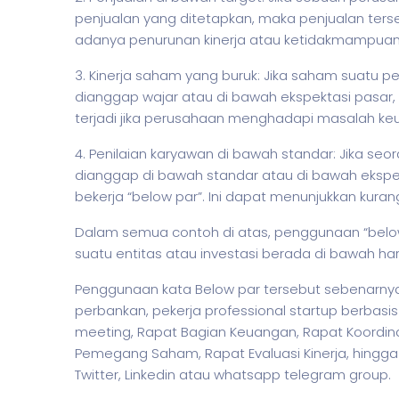
penjualan yang ditetapkan, maka penjualan terse
adanya penurunan kinerja atau ketidakmampuan
3. Kinerja
saham
yang buruk: Jika
saham
suatu pe
dianggap wajar atau di bawah ekspektasi pasar
terjadi jika perusahaan menghadapi masalah keu
4. Penilaian karyawan di bawah standar: Jika se
dianggap di bawah standar atau di bawah eksp
bekerja “below par”. Ini dapat menunjukkan kuran
Dalam semua contoh di atas, penggunaan “below p
suatu entitas atau investasi berada di bawah h
Penggunaan kata Below par tersebut sebenarnya 
perbankan,
pekerja
professional startup berbasis
meeting, Rapat Bagian Keuangan, Rapat Koordin
Pemegang Saham, Rapat Evaluasi Kinerja, hingga M
Twitter, Linkedin atau whatsapp telegram group.