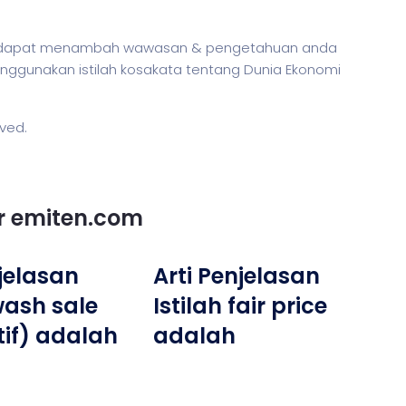
ar dapat menambah wawasan & pengetahuan anda
 menggunakan
istilah
kosakata tentang Dunia Ekonomi
rved.
or emiten.com
njelasan
Arti Penjelasan
wash sale
Istilah fair price
ktif) adalah
adalah