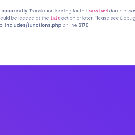
d
incorrectly
. Translation loading for the
domain was t
saasland
should be loaded at the
action or later. Please see
Debug
init
-includes/functions.php
on line
6170
Home
Blog
Contact Us