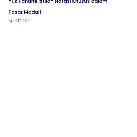
Yuk Pahami Istilah Notasi Khusus dalam
Pasar Modal!
April 17, 2021