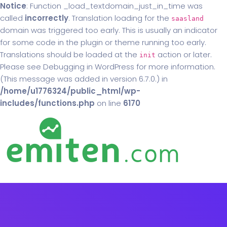
Notice
: Function _load_textdomain_just_in_time was
called
incorrectly
. Translation loading for the
saasland
domain was triggered too early. This is usually an indicator
for some code in the plugin or theme running too early.
Translations should be loaded at the
action or later.
init
Please see
Debugging in WordPress
for more information.
(This message was added in version 6.7.0.) in
/home/u1776324/public_html/wp-
includes/functions.php
on line
6170