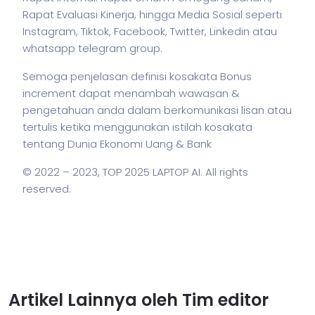
Rapat Evaluasi Kinerja, hingga Media Sosial seperti
Instagram, Tiktok, Facebook, Twitter, Linkedin atau
whatsapp telegram group.
Semoga penjelasan definisi kosakata Bonus
increment dapat menambah wawasan &
pengetahuan anda dalam berkomunikasi lisan atau
tertulis ketika menggunakan
istilah
kosakata
tentang Dunia Ekonomi Uang & Bank
© 2022 – 2023,
TOP 2025 LAPTOP AI
. All rights
reserved.
Artikel Lainnya oleh Tim editor