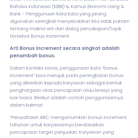
Bahasa Indonesia (KBBI) & Kamus Ekonomi Uang &
Bank – Penggunaan kata kata yang jarang
digunakan seringkali menyebabkan kita tidak paham
tentang makna arti dari dialog percakapan/topik
tersebut Bonus increment
Arti Bonus increment secara singkat adalah
penambah bonus.
Dalam konteks
bisnis
, penggunaan kata “bonus
increment” bisa merujuk pada peningkatan bonus
yang diberikan kepada karyawan sebagai bentuk
penghargaan atas pencapaian atau kinerja yang
luar biasa. Berikut adalah contoh penggunaannya
dalam kalimat:
“Perusahaan ABC mengumumkan bonus increment
tahunan untuk karyawannya berdasarkan
pencapaian target penjualan. Karyawan yang