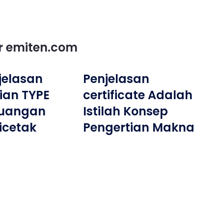
or emiten.com
njelasan
Penjelasan
ian TYPE
certificate Adalah
Ruangan
Istilah Konsep
icetak
Pengertian Makna