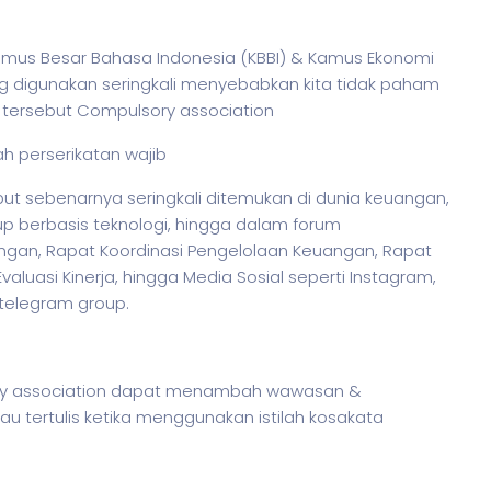
 Kamus Besar Bahasa Indonesia (KBBI) & Kamus Ekonomi
g digunakan seringkali menyebabkan kita tidak paham
k tersebut Compulsory association
ah perserikatan wajib
t sebenarnya seringkali ditemukan di dunia keuangan,
up berbasis teknologi, hingga dalam forum
angan, Rapat Koordinasi Pengelolaan Keuangan, Rapat
uasi Kinerja, hingga Media Sosial seperti Instagram,
 telegram group.
ory association dapat menambah wawasan &
au tertulis ketika menggunakan
istilah
kosakata