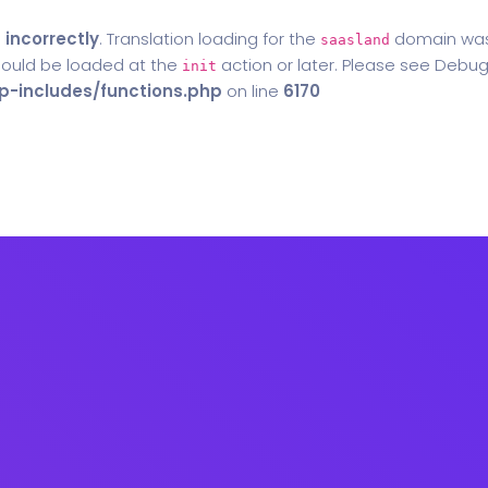
d
incorrectly
. Translation loading for the
domain was t
saasland
should be loaded at the
action or later. Please see
Debug
init
-includes/functions.php
on line
6170
Home
Blog
Contact Us