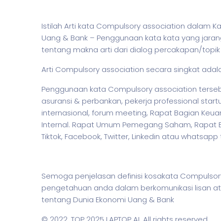
Istilah Arti kata Compulsory association dalam
Uang & Bank – Penggunaan kata kata yang jaran
tentang makna arti dari dialog percakapan/topi
Arti Compulsory association secara singkat adal
Penggunaan kata Compulsory association tersebu
asuransi & perbankan,
pekerja
professional start
internasional, forum meeting, Rapat Bagian Keu
Internal. Rapat Umum Pemegang Saham, Rapat Eval
Tiktok, Facebook, Twitter, Linkedin atau whatsapp
Semoga penjelasan definisi kosakata Compuls
pengetahuan anda dalam berkomunikasi lisan at
tentang Dunia Ekonomi Uang & Bank
© 2022,
TOP 2025 LAPTOP AI
. All rights reserved.