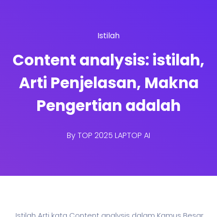
Istilah
Content analysis: istilah,
Arti Penjelasan, Makna
Pengertian adalah
By
TOP 2025 LAPTOP AI
Istilah Arti kata Content analysis dalam Kamus Besar