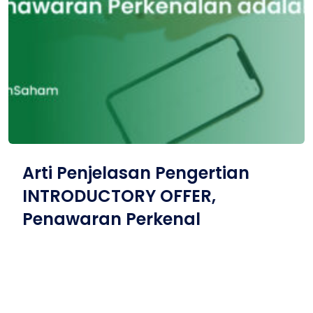
Arti Penjelasan Pengertian
INTRODUCTORY OFFER,
Penawaran Perkenal