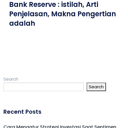
Bank Reserve : istilah, Arti
Penjelasan, Makna Pengertian
adalah
Search
Search
Recent Posts
Cara Mengatur Strategi Investasi Saat Sentimen