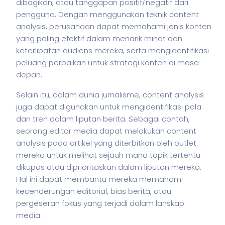
dibagikan, atau tanggapan positif/negatif dari
pengguna. Dengan menggunakan teknik content
analysis, perusahaan dapat memahami jenis konten
yang paling efektif dalam menarik minat dan
keterlibatan audiens mereka, serta mengidentifikasi
peluang perbaikan untuk strategi konten di masa
depan.
Selain itu, dalam dunia jurnalisme, content analysis
juga dapat digunakan untuk mengidentifikasi pola
dan tren dalam liputan berita. Sebagai contoh,
seorang editor media dapat melakukan content
analysis pada artikel yang diterbitkan oleh outlet
mereka untuk melihat sejauh mana topik tertentu
dikupas atau diprioritaskan dalam liputan mereka.
Hal ini dapat membantu mereka memahami
kecenderungan editorial, bias berita, atau
pergeseran fokus yang terjadi dalam lanskap
media.