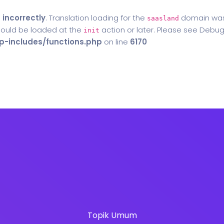
d
incorrectly
. Translation loading for the
domain was t
saasland
should be loaded at the
action or later. Please see
Debug
init
-includes/functions.php
on line
6170
Home
Blog
Contact Us
Topik Umum