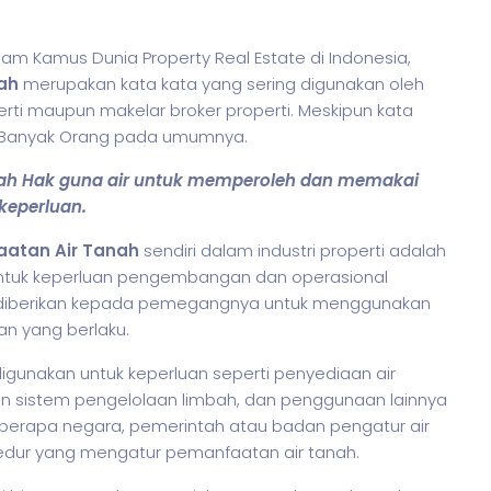
lam Kamus Dunia Property Real Estate di Indonesia,
ah
merupakan kata kata yang sering digunakan oleh
perti maupun makelar broker properti. Meskipun kata
an Banyak Orang pada umumnya.
alah Hak guna air untuk memperoleh dan memakai
keperluan.
aatan Air Tanah
sendiri dalam industri properti adalah
untuk keperluan pengembangan dan operasional
ng diberikan kepada pemegangnya untuk menggunakan
an yang berlaku.
 digunakan untuk keperluan seperti penyediaan air
an sistem pengelolaan limbah, dan penggunaan lainnya
eberapa negara, pemerintah atau badan pengatur air
edur yang mengatur pemanfaatan air tanah.