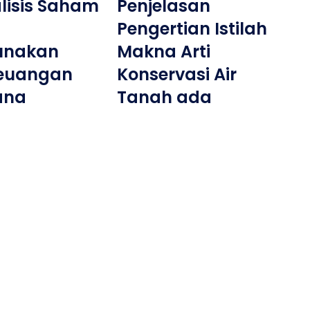
alisis Saham
Penjelasan
Pengertian Istilah
unakan
Makna Arti
Keuangan
Konservasi Air
ana
Tanah ada