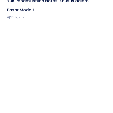
Yuk Pahami Istilah Notasi Khusus dalam
Pasar Modal!
April 17, 2021