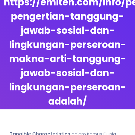
https://emiten.com/info/p
pengertian-tanggung-
jawab-sosial-dan-
lingkungan-perseroan-
makna-arti-tanggung-
jawab-sosial-dan-
lingkungan-perseroan-
adalah/
By
TOP 2025 LAPTOP AI
Tangible Characteristics
dalam Kamus Dunia