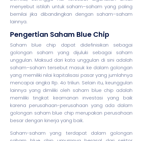
menyebut istilah untuk
saham
–
saham
yang paling
bernilai jika dibandingkan dengan
saham
–
saham
lainnya.
Pengertian Saham Blue Chip
Saham blue chip dapat didefinisikan sebagai
golongan
saham
yang dijuluki sebagai
saham
unggulan. Maksud dari kata unggulan di sini adalah
saham
–
saham
tersebut masuk ke dalam golongan
yang memiliki nilai kapitalisasi pasar yang jumlahnya
mencapai angka Rp. 4o triliun. Selain itu, keunggulan
lainnya yang dimiliki oleh
saham
blue chip adalah
memiliki tingkat keamanan investasi yang baik
karena perusahaan-perusahaan yang ada dalam
golongan
saham
blue chip merupakan perusahaan
besar dengan kinerja yang baik.
Saham-
saham
yang terdapat dalam golongan
saham
blue chip umumnya berasal dari sektor