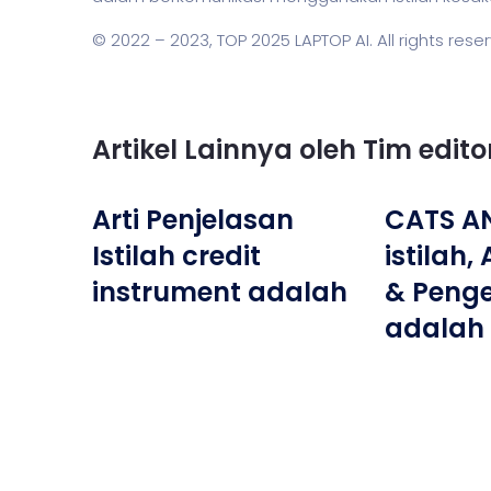
© 2022 – 2023,
TOP 2025 LAPTOP AI
. All rights rese
Artikel Lainnya oleh Tim edit
Arti Penjelasan
CATS A
Istilah credit
istilah,
instrument adalah
& Penge
adalah