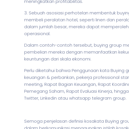
meningkatkan profitabilitas.
3. Sebuah asosiasi perhotelan membentuk buyin
membeli peralatan hotel, seperti linen dan per
dalam jumlah besar, mereka dapat memperoleh d
operasional.
Dalam contoh-contoh tersebut, buying group
pembelian mereka dengan memanfaatkan kekuat
keuntungan dari skala ekonomi.
Perlu diketahui bahwa Penggunaan kata Buying gr
keuangan & perbankan,
pekerja
professional sta
meeting, Rapat Bagian Keuangan, Rapat Koordin
Pemegang Saham, Rapat Evaluasi Kinerja, hingga M
Twitter, Linkedin atau whatsapp telegram group.
Semoga penjelasan definisi kosakata Buying 
dalam berkomunikasi menggunakan
istilah
kosak