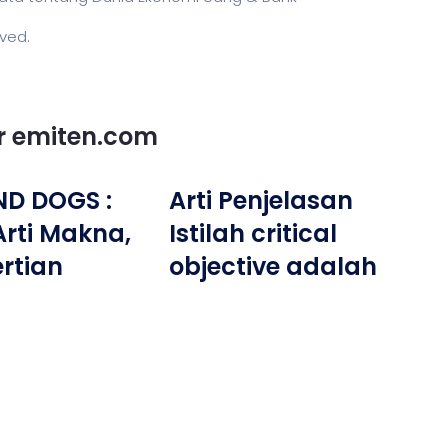
rved.
or emiten.com
ND DOGS :
Arti Penjelasan
 Arti Makna,
Istilah critical
rtian
objective adalah