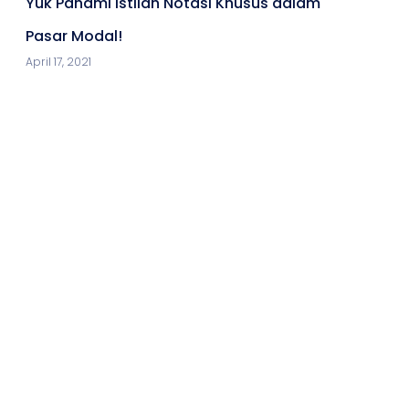
Yuk Pahami Istilah Notasi Khusus dalam
Pasar Modal!
April 17, 2021