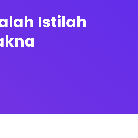
lah Istilah
akna