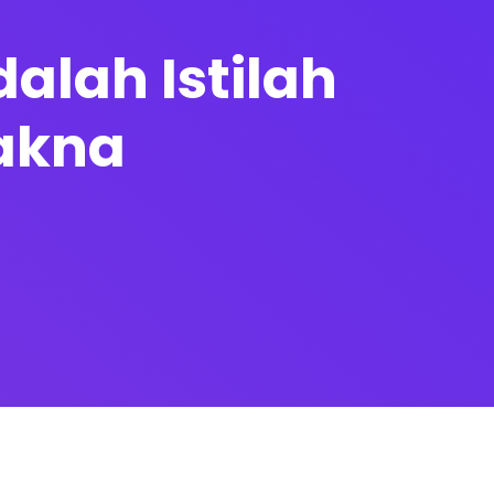
alah Istilah
akna