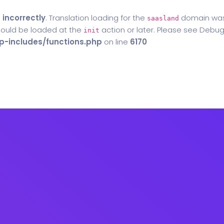
d
incorrectly
. Translation loading for the
domain was t
saasland
should be loaded at the
action or later. Please see
Debug
init
-includes/functions.php
on line
6170
Home
Blog
Contact Us