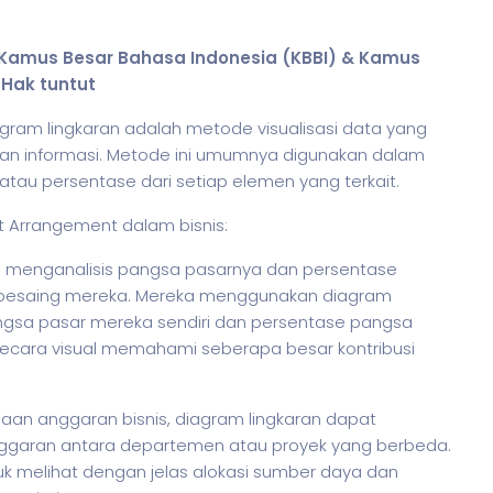
m Kamus Besar Bahasa Indonesia (KBBI) & Kamus
 Hak tuntut
gram lingkaran adalah metode visualisasi data yang
an informasi. Metode ini umumnya digunakan dalam
tau persentase dari setiap elemen yang terkait.
art Arrangement dalam
bisnis
:
gin menganalisis pangsa pasarnya dan persentase
 pesaing mereka. Mereka menggunakan diagram
gsa pasar mereka sendiri dan persentase pangsa
secara visual memahami seberapa besar kontribusi
anaan anggaran
bisnis
, diagram lingkaran dapat
ggaran antara departemen atau proyek yang berbeda.
k melihat dengan jelas alokasi sumber daya dan