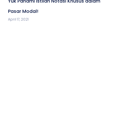
Yuk Pahami Istilah Notasi Khusus dalam
Pasar Modal!
April 17, 2021