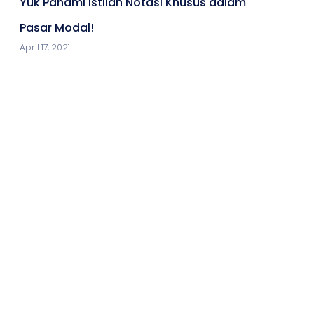
Yuk Pahami Istilah Notasi Khusus dalam
Pasar Modal!
April 17, 2021