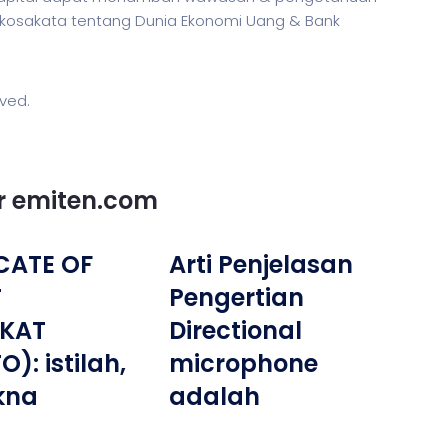
kosakata tentang Dunia Ekonomi Uang & Bank
rved.
or emiten.com
CATE OF
Arti Penjelasan
T
Pengertian
IKAT
Directional
): istilah,
microphone
kna
adalah