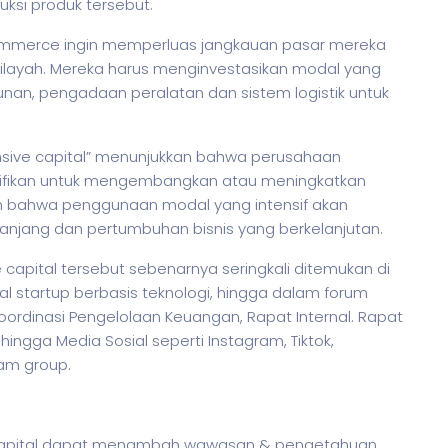
ksi produk tersebut.
ommerce ingin memperluas jangkauan pasar mereka
layah. Mereka harus menginvestasikan modal yang
unan, pengadaan peralatan dan sistem logistik untuk
nsive capital” menunjukkan bahwa perusahaan
nifikan untuk mengembangkan atau meningkatkan
an bahwa penggunaan modal yang intensif akan
a panjang dan pertumbuhan
bisnis
yang berkelanjutan.
 capital tersebut sebenarnya seringkali ditemukan di
al startup berbasis teknologi, hingga dalam forum
ordinasi Pengelolaan Keuangan, Rapat Internal. Rapat
ngga Media Sosial seperti Instagram, Tiktok,
ram group.
e capital dapat menambah wawasan & pengetahuan