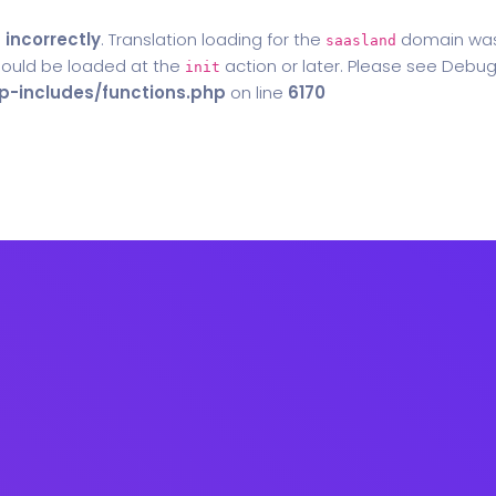
d
incorrectly
. Translation loading for the
domain was t
saasland
should be loaded at the
action or later. Please see
Debug
init
-includes/functions.php
on line
6170
Home
Blog
Contact Us