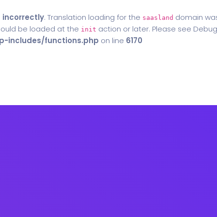
d
incorrectly
. Translation loading for the
domain was t
saasland
should be loaded at the
action or later. Please see
Debug
init
-includes/functions.php
on line
6170
Home
Blog
Contact Us