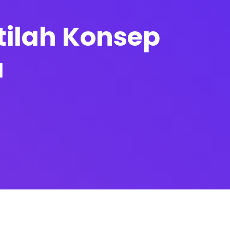
tilah Konsep
a