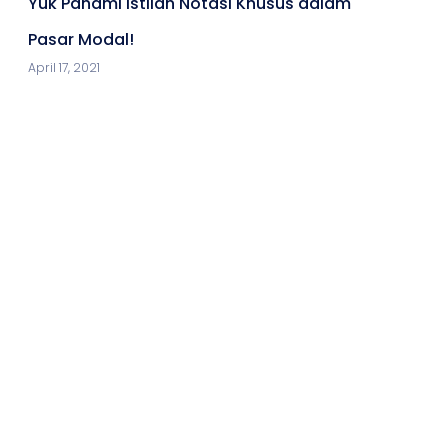
Yuk Pahami Istilah Notasi Khusus dalam
Pasar Modal!
April 17, 2021