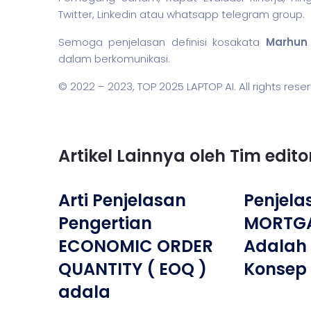
Twitter, Linkedin atau whatsapp telegram group.
Semoga penjelasan definisi kosakata
Marhu
dalam berkomunikasi.
© 2022 – 2023,
TOP 2025 LAPTOP AI
. All rights rese
Artikel Lainnya oleh Tim edit
Arti Penjelasan
Penjela
Pengertian
MORTGA
ECONOMIC ORDER
Adalah 
QUANTITY ( EOQ )
Konsep 
adala