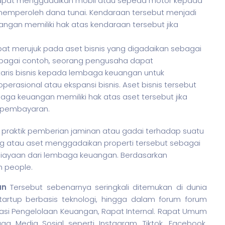
apat menggadaikan mobil atau sepeda motor kepada
emperoleh dana tunai. Kendaraan tersebut menjadi
ngan memiliki hak atas kendaraan tersebut jika
apat merujuk pada aset bisnis yang digadaikan sebagai
bagai contoh, seorang pengusaha dapat
taris bisnis kepada lembaga keuangan untuk
asional atau ekspansi bisnis. Aset bisnis tersebut
aga keuangan memiliki hak atas aset tersebut jika
 pembayaran.
praktik pemberian jaminan atau gadai terhadap suatu
rang atau aset menggadaikan properti tersebut sebagai
iayaan dari lembaga keuangan. Berdasarkan
h people.
un
Tersebut sebenarnya seringkali ditemukan di dunia
tartup berbasis teknologi, hingga dalam forum forum
asi Pengelolaan Keuangan, Rapat Internal. Rapat Umum
a Media Sosial seperti Instagram, Tiktok, Facebook,