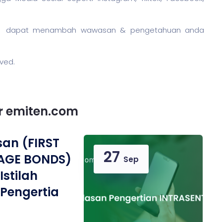
n
dapat menambah wawasan & pengetahuan anda
rved.
or emiten.com
san (FIRST
27
GE BONDS)
Sep
Istilah
Pengertia