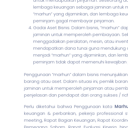
untuk mendapatkan pinjaman. Seseorang d
lembaga keuangan sebagai jaminan untuk m
“marhun” yang dijaminkan, dan lembaga keua
peminjam gagal membayar pinjaman.
Gadai Aset Bisnis: Dalam bisnis, “marhun” d
jaminan untuk memperoleh pembiayaan. Se
menggadaikan peralatan, mesin, atau inven
mendapatkan dana tunai guna mendukung oper
menjadi “marhun” yang dijaminkan, dan lemb
peminjam tidak dapat memenuhi kewajiban
Penggunaan “marhun” dalam
bisnis
menunjukkan 
barang atau aset. Dalam situasi ini, pemilik ba
jaminan untuk memperoleh pinjaman atau pemb
penjelasan dan pendapat dari orang sukses / ric
Perlu diketahui bahwa Penggunaan kata
Marh
keuangan & perbankan,
pekerja
professional s
meeting, Rapat Bagian Keuangan, Rapat Koordin
Pemegang Saham, Rapat Evaluasi Kinerja, hingg