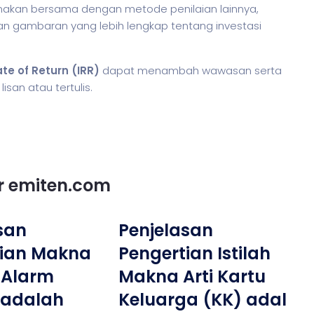
igunakan bersama dengan metode penilaian lainnya,
kan gambaran yang lebih lengkap tentang investasi
ate of Return (IRR)
dapat menambah wawasan serta
san atau tertulis.
or emiten.com
san
Penjelasan
tian Makna
Pengertian Istilah
e Alarm
Makna Arti Kartu
 adalah
Keluarga (KK) adal