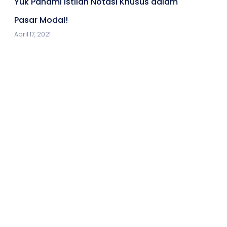
Yuk Pahami Istilah Notasi Khusus dalam
Pasar Modal!
April 17, 2021