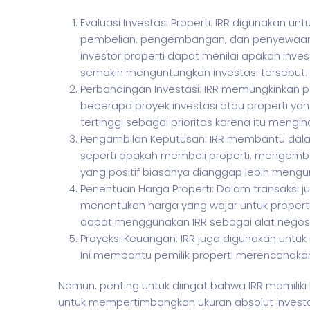
Evaluasi Investasi Properti: IRR digunakan u
pembelian, pengembangan, dan penyewaan p
investor properti dapat menilai apakah invest
semakin menguntungkan investasi tersebut.
Perbandingan Investasi: IRR memungkinkan p
beberapa proyek investasi atau properti ya
tertinggi sebagai prioritas karena itu mengi
Pengambilan Keputusan: IRR membantu dalam 
seperti apakah membeli properti, mengemba
yang positif biasanya dianggap lebih mengu
Penentuan Harga Properti: Dalam transaksi j
menentukan harga yang wajar untuk properti
dapat menggunakan IRR sebagai alat negosi
Proyeksi Keuangan: IRR juga digunakan untuk
Ini membantu pemilik properti merencanaka
Namun, penting untuk diingat bahwa IRR memili
untuk mempertimbangkan ukuran absolut investa