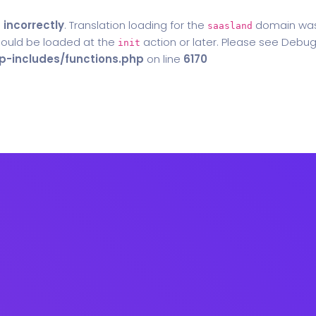
d
incorrectly
. Translation loading for the
domain was t
saasland
should be loaded at the
action or later. Please see
Debug
init
-includes/functions.php
on line
6170
Home
Blog
Contact Us