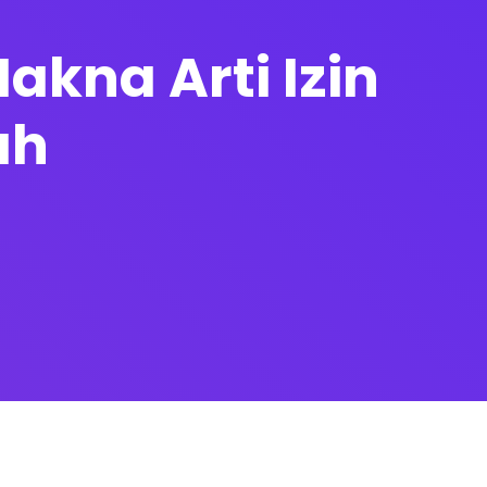
akna Arti Izin
ah