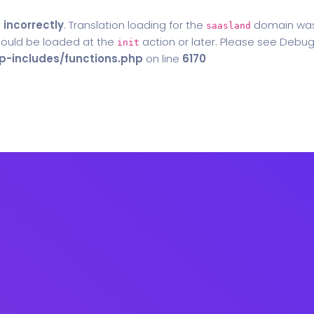
d
incorrectly
. Translation loading for the
domain was t
saasland
should be loaded at the
action or later. Please see
Debug
init
-includes/functions.php
on line
6170
Home
Blog
Contact Us