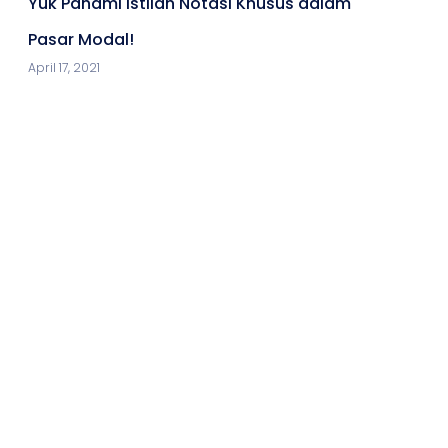
Yuk Pahami Istilah Notasi Khusus dalam
Pasar Modal!
April 17, 2021