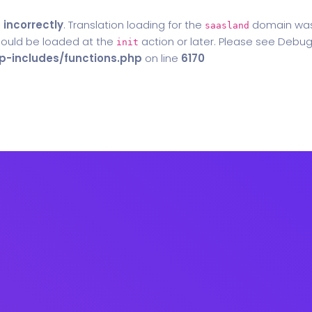
d
incorrectly
. Translation loading for the
domain was t
saasland
should be loaded at the
action or later. Please see
Debug
init
-includes/functions.php
on line
6170
Home
Blog
Contact Us