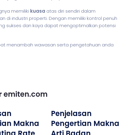
nya memiliki
kuasa
atas diri sendiri dalam
i industri properti. Dengan memiliki kontrol penuh
ang sukses dan kaya dapat mengoptimalkan potensi
at menambah wawasan serta pengetahuan anda
or emiten.com
san
Penjelasan
tian Makna
Pengertian Makna
ating Rate
Arti Badan