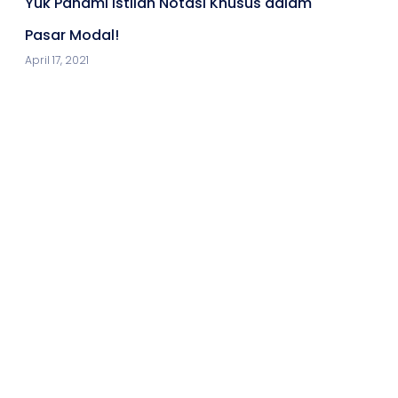
Yuk Pahami Istilah Notasi Khusus dalam
Pasar Modal!
April 17, 2021