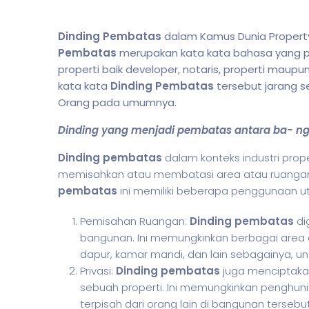
Dinding Pembatas
dalam Kamus Dunia Property
Pembatas
merupakan kata kata bahasa yang pal
properti baik developer, notaris, properti maupu
kata kata
Dinding Pembatas
tersebut jarang s
Orang pada umumnya.
Dinding yang menjadi pembatas antara ba- n
Dinding pembatas
dalam konteks industri prope
memisahkan atau membatasi area atau ruangan
pembatas
ini memiliki beberapa penggunaan uta
Pemisahan Ruangan:
Dinding pembatas
di
bangunan. Ini memungkinkan berbagai area d
dapur, kamar mandi, dan lain sebagainya, unt
Privasi:
Dinding pembatas
juga menciptakan
sebuah properti. Ini memungkinkan penghuni
terpisah dari orang lain di bangunan tersebut