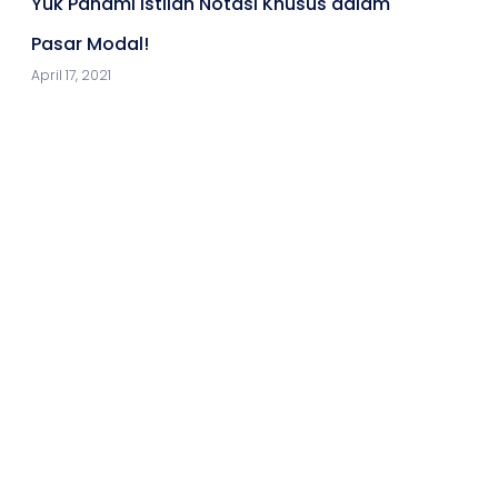
Yuk Pahami Istilah Notasi Khusus dalam
Pasar Modal!
April 17, 2021