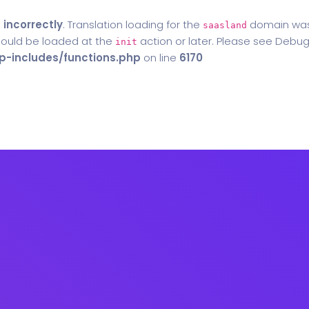
d
incorrectly
. Translation loading for the
domain was t
saasland
should be loaded at the
action or later. Please see
Debug
init
-includes/functions.php
on line
6170
Home
Blog
Contact Us