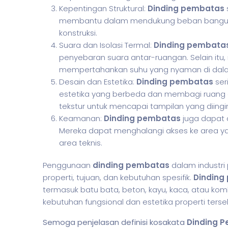
Kepentingan Struktural:
Dinding pembatas
membantu dalam mendukung beban banguna
konstruksi.
Suara dan Isolasi Termal:
Dinding pembata
penyebaran suara antar-ruangan. Selain itu
mempertahankan suhu yang nyaman di dal
Desain dan Estetika:
Dinding pembatas
ser
estetika yang berbeda dan membagi ruang de
tekstur untuk mencapai tampilan yang diingi
Keamanan:
Dinding pembatas
juga dapat 
Mereka dapat menghalangi akses ke area yan
area teknis.
Penggunaan
dinding pembatas
dalam industri 
properti, tujuan, dan kebutuhan spesifik.
Dinding
termasuk batu bata, beton, kayu, kaca, atau kom
kebutuhan fungsional dan estetika properti terse
Semoga penjelasan definisi kosakata
Dinding 