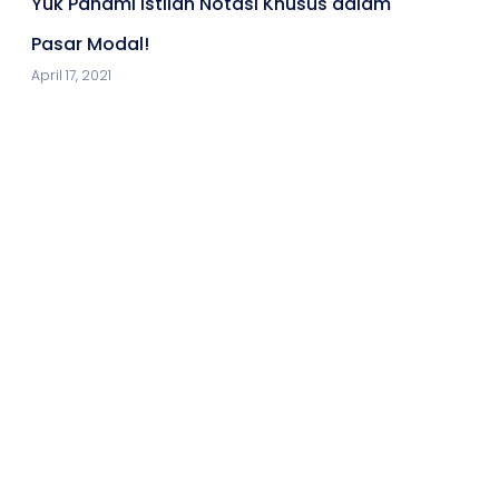
Yuk Pahami Istilah Notasi Khusus dalam
Pasar Modal!
April 17, 2021