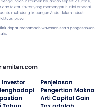
i, penggunaan instrumen keuangan seperti asuransi,
n faktor-faktor yang memengaruhi nilai properti.
antu melindungi keuangan Anda dalam industri
luktuasi pasar.
Risk
dapat menambah wawasan serta pengetahuan
lis.
or emiten.com
 Investor
Penjelasan
 Menghadapi
Pengertian Makna
pastian
Arti Capital Gain
i Tahun
Tax adalah