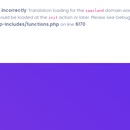
d
incorrectly
. Translation loading for the
domain was t
saasland
should be loaded at the
action or later. Please see
Debug
init
-includes/functions.php
on line
6170
Home
Blog
Contact Us