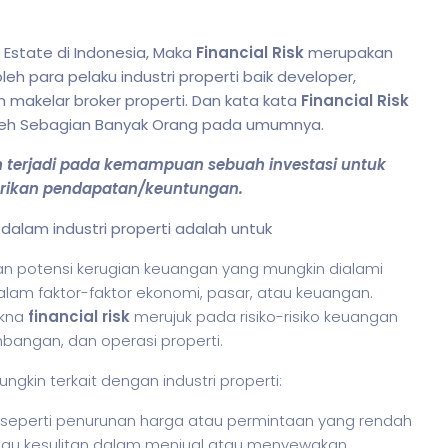
Estate di Indonesia, Maka
Financial Risk
merupakan
eh para pelaku industri properti baik developer,
n makelar broker properti. Dan kata kata
Financial Risk
 oleh Sebagian Banyak Orang pada umumnya.
n terjadi pada kemampuan sebuah investasi untuk
rikan pendapatan/keuntungan.
i dalam industri properti adalah untuk
an potensi kerugian keuangan yang mungkin dialami
 dalam faktor-faktor ekonomi, pasar, atau keuangan.
akna
financial risk
merujuk pada risiko-risiko keuangan
bangan, dan operasi properti.
gkin terkait dengan industri properti:
 seperti penurunan harga atau permintaan yang rendah
atau kesulitan dalam menjual atau menyewakan