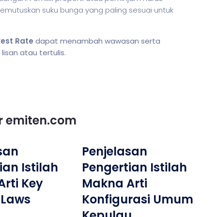
mutuskan suku bunga yang paling sesuai untuk
rest Rate
dapat menambah wawasan serta
san atau tertulis.
or emiten.com
san
Penjelasan
an Istilah
Pengertian Istilah
rti Key
Makna Arti
 Laws
Konfigurasi Umum
Kepulau