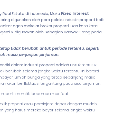
Real Estate di Indonesia, Maka
Fixed Interest
ing digunakan oleh para pelaku industri properti baik
realtor agen makelar broker properti. Dan kata kata
engerti & digunakan oleh Sebagian Banyak Orang pada
etap tidak berubah untuk periode tertentu, seperti
ruh masa perjanjian pinjaman.
endiri dalam industri properti adalah untuk
merujuk
k berubah selama jangka waktu tertentu. Ini berarti
mbayar jumlah bunga yang tetap sepanjang masa
n akan berfluktuasi tergantung pada sisa pinjaman.
properti memiliki beberapa manfaat:
milik properti atau peminjam dapat dengan mudah
n yang harus mereka bayar selama jangka waktu