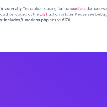
d
incorrectly
. Translation loading for the
domain was t
saasland
should be loaded at the
action or later. Please see
Debug
init
-includes/functions.php
on line
6170
Home
Blog
Contact Us