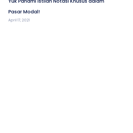
Yuk Pahami Istilah Notasi Khusus dalam
Pasar Modal!
April 17, 2021