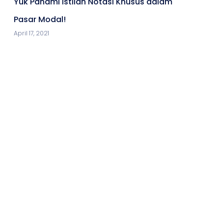
Yuk Pahami Istilah Notasi Khusus dalam
Pasar Modal!
April 17, 2021