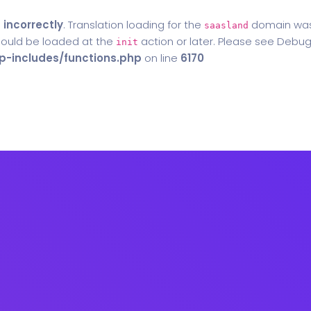
d
incorrectly
. Translation loading for the
domain was t
saasland
should be loaded at the
action or later. Please see
Debug
init
-includes/functions.php
on line
6170
Home
Blog
Contact Us