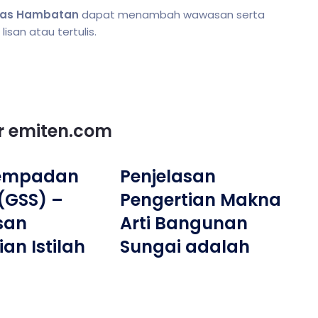
bas Hambatan
dapat menambah wawasan serta
san atau tertulis.
or emiten.com
Sempadan
Penjelasan
(GSS) –
Pengertian Makna
san
Arti Bangunan
an Istilah
Sungai adalah