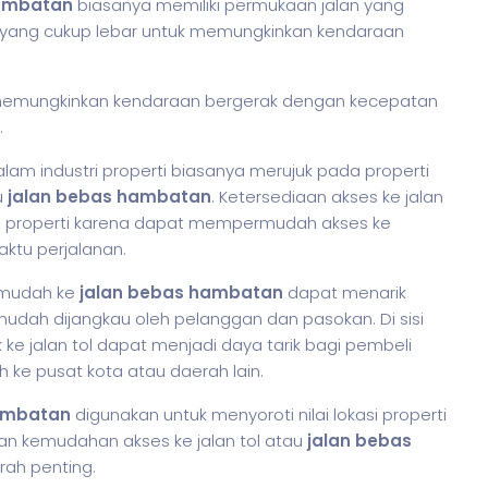
 Hambatan
biasanya memiliki permukaan jalan yang
ur yang cukup lebar untuk memungkinkan kendaraan
k memungkinkan kendaraan bergerak dengan kecepatan
.
lam industri properti biasanya merujuk pada properti
u
jalan bebas hambatan
. Ketersediaan akses ke jalan
an properti karena dapat mempermudah akses ke
ktu perjalanan.
s mudah ke
jalan bebas hambatan
dapat menarik
udah dijangkau oleh pelanggan dan pasokan. Di sisi
ke jalan tol dapat menjadi daya tarik bagi pembeli
ke pusat kota atau daerah lain.
ambatan
digunakan untuk menyoroti nilai lokasi properti
kan kemudahan akses ke jalan tol atau
jalan bebas
ah penting.