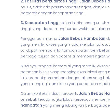
2. Fasilitas berkualitas tinggi: Jalan Bebas
mulus, tidak ada persimpangan tingkat, dan jal
bergerak dengan kecepatan tinggi.
3. Kecepatan tinggi:
Jalan ini dirancang untu
tinggi, yang dapat menghemat waktu perjalanan
Penggunaan makna
Jalan Bebas Hambatan
da
yang memiliki akses yang mudah ke jalan tol ata
tol dapat menjadi nilai tambah dalam pembeli
berbagai tujuan dan potensial mempersingkat wa
Misalnya, properti komersial yang memiliki akse
perhatian
bisnis
yang menginginkan lokasi yang m
lain, properti perumahan dengan akses yang baik 
yang menginginkan akses yang cepat dan mudah 
Dalam konteks industri properti,
Jalan Bebas H
tersebut, terutama jika lokasi tersebut memberi
hambatan
yang menghubungkan berbagai daer