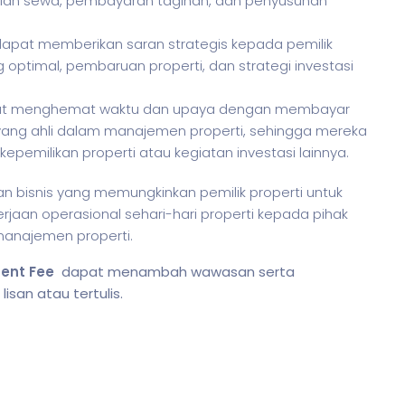
lan sewa, pembayaran tagihan, dan penyusunan
a dapat memberikan saran strategis kepada pemilik
 optimal, pembaruan properti, dan strategi investasi
dapat menghemat waktu dan upaya dengan membayar
yang ahli dalam manajemen properti, sehingga mereka
epemilikan properti atau kegiatan investasi lainnya.
san
bisnis
yang memungkinkan pemilik properti untuk
aan operasional sehari-hari properti kepada pihak
manajemen properti.
ent Fee
dapat menambah wawasan serta
san atau tertulis.