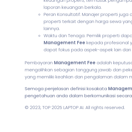
keuangan properti, termasuk pengumpu
laporan keuangan berkala.
Peran Konsultatif: Manajer properti jug
properti terkait dengan harga sewa yang
lainnya.
Waktu dan Tenaga: Pemilik properti 
Management Fee
kepada profesional 
dapat fokus pada aspek-aspek lain dari k
Pembayaran
Management Fee
adalah keputu
mengalihkan sebagian tanggung jawab dan pekerj
yang memiliki keahlian dan pengalaman dalam 
Semoga penjelasan definisi kosakata
Managem
pengetahuan anda dalam berkomunikasi secara li
© 2023,
TOP 2025 LAPTOP AI
. All rights reserved.