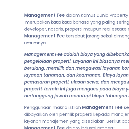
Management Fee
dalam Kamus Dunia Property 
merupakan kata kata bahasa yang paling sering d
developer, notaris, properti maupun real estate 
Management Fee
tersebut jarang sekali dime
umumnya.
Management Fee
adalah biaya yang dibebanka
pengelolaan properti. Layanan ini biasanya m
berulang, memilih dan mengawasi layanan kontr
layanan tanaman, dan keamanan. Biaya layana
pemasaran properti, ulasan sewa, dan menga
properti, termin ini juga mengacu pada biaya
bertanggung jawab menutupi biaya tabungan a
Penggunaan makna istilah
Management Fee
se
dibayarkan oleh pemilik properti kepada manaje
layanan manajemen yang disediakan. Berikut a
Management Fee
dalam industri properti: