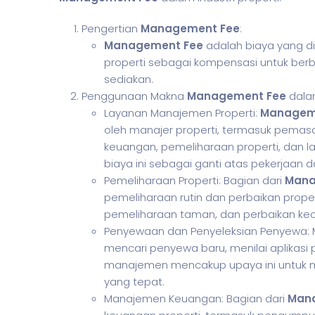
Pengertian
Management Fee
:
Management Fee
adalah biaya yang di
properti sebagai kompensasi untuk be
sediakan.
Penggunaan Makna
Management Fee
dalam
Layanan Manajemen Properti:
Managem
oleh manajer properti, termasuk pemasa
keuangan, pemeliharaan properti, dan la
biaya ini sebagai ganti atas pekerjaan d
Pemeliharaan Properti: Bagian dari
Mana
pemeliharaan rutin dan perbaikan proper
pemeliharaan taman, dan perbaikan kec
Penyewaan dan Penyeleksian Penyewa: M
mencari penyewa baru, menilai aplikasi
manajemen mencakup upaya ini untuk m
yang tepat.
Manajemen Keuangan: Bagian dari
Man