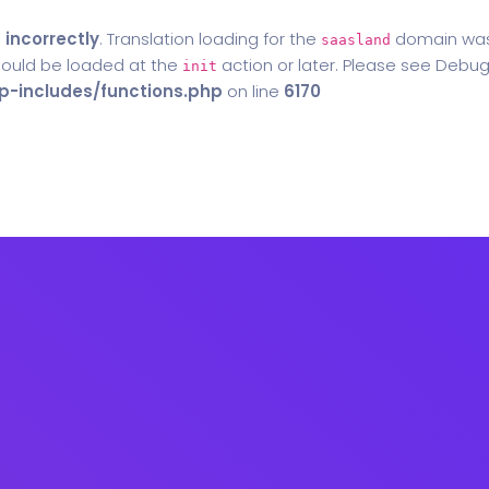
d
incorrectly
. Translation loading for the
domain was t
saasland
should be loaded at the
action or later. Please see
Debug
init
-includes/functions.php
on line
6170
Home
Blog
Contact Us