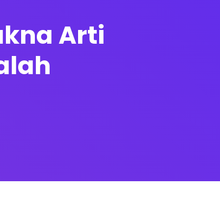
kna Arti
alah