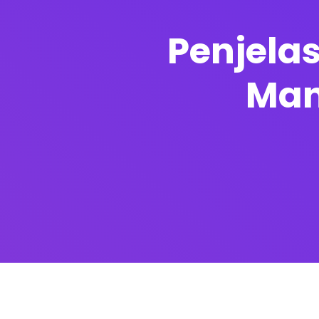
Penjela
Man