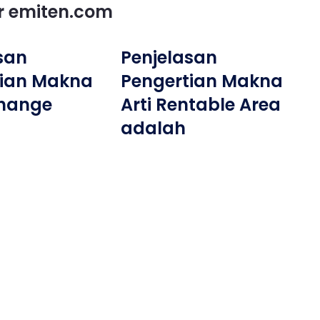
or emiten.com
san
Penjelasan
tian Makna
Pengertian Makna
change
Arti Rentable Area
adalah