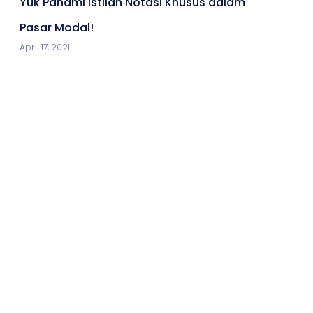
Yuk Pahami Istilah Notasi Khusus dalam
Pasar Modal!
April 17, 2021