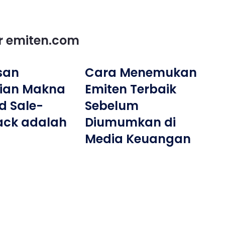
or emiten.com
san
Cara Menemukan
tian Makna
Emiten Terbaik
nd Sale-
Sebelum
ack adalah
Diumumkan di
Media Keuangan