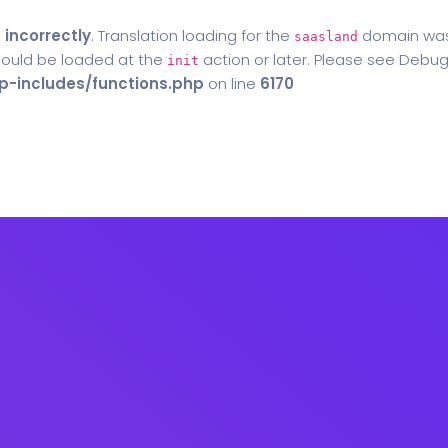
d
incorrectly
. Translation loading for the
domain was t
saasland
should be loaded at the
action or later. Please see
Debug
init
-includes/functions.php
on line
6170
Home
Blog
Contact Us