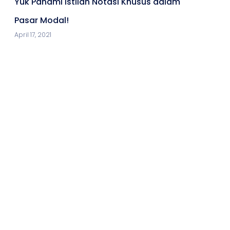
Yuk Pahami Istilah Notasi Khusus dalam
Pasar Modal!
April 17, 2021