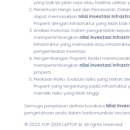
yang baik ke jalan raya atau fasilitas utilita
Penentuan Harga Jual dan Penawaran: Dalam t
dapat memasukkan
nilai investasi infrastr
Properti dengan infrastruktur yang lebih baik m
Analisis Investasi: Dalam pengambilan keputu
mempertimbangkan
nilai investasi infrast
Infrastruktur yang memadai atau infrastrukt
pengembalian investasi.
Pengembangan Properti: Ketika merencana
mempertimbangkan
nilai investasi infrast
properti.
Penilaian Risiko: Evaluasi risiko yang terkait
Properti yang tergantung pada infrastruktu
memiliki risiko yang lebih tinggi.
Semoga penjelasan definisi kosakata
Nilai Inves
pengetahuan anda dalam berkomunikasi secara li
© 2023,
TOP 2025 LAPTOP AI
. All rights reserved.