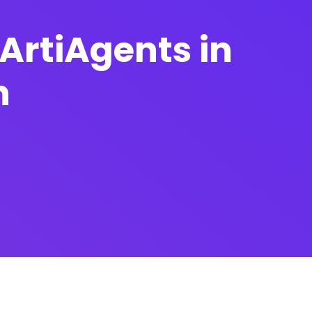
ArtiAgents in
h