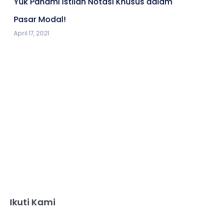
Yuk Pahami Istilah Notasi Khusus dalam
Pasar Modal!
April 17, 2021
Ikuti Kami