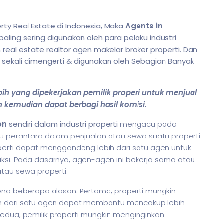
ty Real Estate di Indonesia, Maka
Agents in
ling sering digunakan oleh para pelaku industri
n real estate realtor agen makelar broker properti. Dan
 sekali dimengerti & digunakan oleh Sebagian Banyak
ih yang dipekerjakan pemilik properi untuk menjual
kemudian dapat berbagi hasil komisi.
on
sendiri dalam industri properti
mengacu pada
au perantara dalam penjualan atau sewa suatu properti.
roperti dapat menggandeng lebih dari satu agen untuk
i. Pada dasarnya, agen-agen ini bekerja sama atau
atau sewa properti.
rena beberapa alasan. Pertama, properti mungkin
ih dari satu agen dapat membantu mencakup lebih
edua, pemilik properti mungkin menginginkan