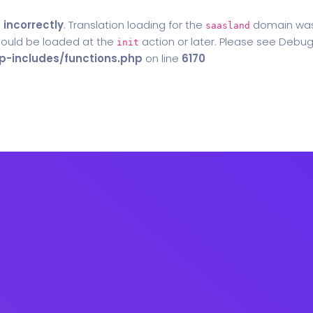
d
incorrectly
. Translation loading for the
domain was t
saasland
should be loaded at the
action or later. Please see
Debug
init
-includes/functions.php
on line
6170
Home
Blog
Contact Us