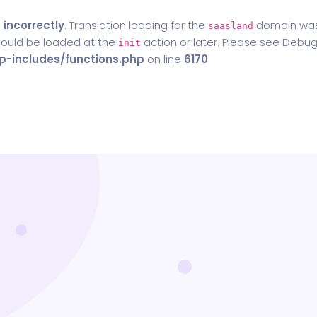
d
incorrectly
. Translation loading for the
domain was t
saasland
should be loaded at the
action or later. Please see
Debug
init
-includes/functions.php
on line
6170
Home
Blog
Contact Us